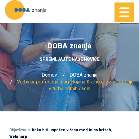
DOBA znanja
SPREMLJAJTE NAŠE NOVICE
Domov
DOBA znanja
Webinar profesorja mag. Bojana Krajnca: Izzivi prodaje
v turbulentnih časih
Objavljeno v:
Kako biti uspešen v času med in po krizah
,
Webinarji