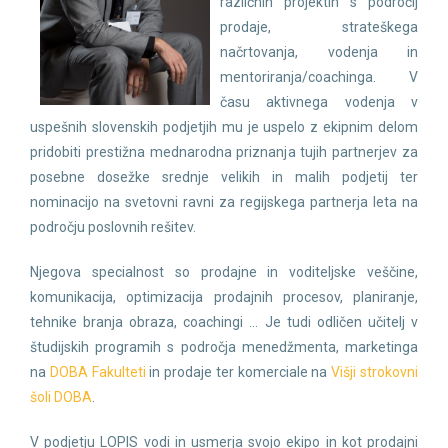
različnih projektih s področij
prodaje, strateškega
načrtovanja, vodenja in
mentoriranja/coachinga. V
času aktivnega vodenja v
uspešnih slovenskih podjetjih mu je uspelo z ekipnim delom
pridobiti prestižna mednarodna priznanja tujih partnerjev za
posebne dosežke srednje velikih in malih podjetij ter
nominacijo na svetovni ravni za regijskega partnerja leta na
področju poslovnih rešitev.
Njegova specialnost so prodajne in voditeljske veščine,
komunikacija, optimizacija prodajnih procesov, planiranje,
tehnike branja obraza, coachingi … Je tudi odličen učitelj v
študijskih programih s področja menedžmenta, marketinga
na
DOBA Fakulteti
in prodaje ter komerciale na
Višji strokovni
šoli DOBA
.
V podjetju LOPIS vodi in usmerja svojo ekipo in kot prodajni