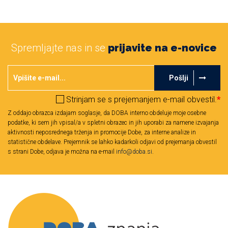
Spremljajte nas in se
prijavite na e-novice
Pošlji
Strinjam se s prejemanjem e-mail obvestil.
*
Z oddajo obrazca izdajam soglasje, da DOBA interno obdeluje moje osebne
podatke, ki sem jih vpisal/a v spletni obrazec in jih uporabi za namene izvajanja
aktivnosti neposrednega trženja in promocije Dobe, za interne analize in
statistične obdelave. Prejemnik se lahko kadarkoli odjavi od prejemanja obvestil
s strani Dobe, odjava je možna na e-mail
info@doba.si
.