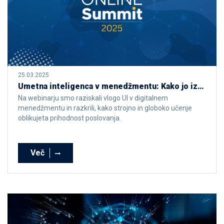
25.03.2025
Umetna inteligenca v menedžmentu: Kako jo izkoristiti za konkurenčno prednost?
Na webinarju smo raziskali vlogo UI v digitalnem
menedžmentu in razkrili, kako strojno in globoko učenje
oblikujeta prihodnost poslovanja.
Več