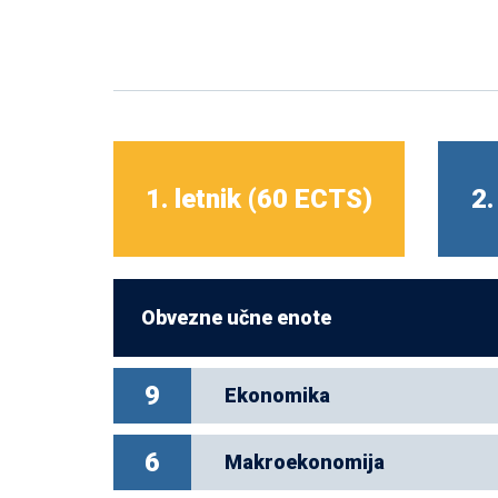
1. letnik (60 ECTS)
2.
Obvezne učne enote
9
Ekonomika
6
Makroekonomija