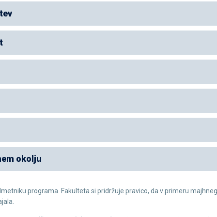
tev
t
nem okolju
metniku programa. Fakulteta si pridržuje pravico, da v primeru majhneg
jala.