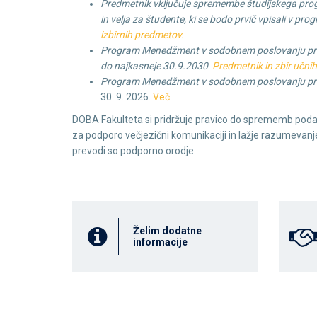
Predmetnik vključuje spremembe študijskega pro
in velja za študente, ki se bodo prvič vpisali v p
izbirnih predmetov.
Program Menedžment v sodobnem poslovanju
pr
do najkasneje 30.9.2030
Predmetnik in zbir učni
Program Menedžment v sodobnem poslovanju prv
30. 9. 2026.
Več
.
DOBA Fakulteta si pridržuje pravico do sprememb poda
za podporo večjezični komunikaciji in lažje razumevanje
prevodi so podporno orodje.
Želim dodatne
informacije