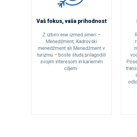
t v
Vaš fokus, vaša prihodnost
Z izbiro ene izmed smeri –
R
Menedžment, Kadrovski
a za
menedžment ali Menedžment v
m
čnih ter
turizmu – boste študij prilagodili
vod
v svetu,
svojim interesom in kariernim
Pose
rendi in
ciljem.
trans
 razvoju
oritev,
odlo
trendov
zma z
.