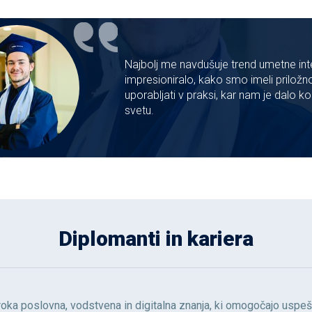
Najbolj me navdušuje trend umetne inte
impresioniralo, kako smo imeli priložno
uporabljati v praksi, kar nam je dal
svetu.
Diplomanti in kariera
ka poslovna, vodstvena in digitalna znanja, ki omogočajo uspeš