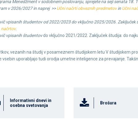
grama Menedžment v sodobnem poslovanju, sprejete na seji senata 18. 1
rogram v 2026/2027 in naprej >>
Učni načrti obveznih predmetov
in
Učni nač
vič vpisanih študentov od 2022/2023 do vključno 2025/2026. Zaključek š
h načrtov
.
ič vpisanih študentov
do vključno 2021/2022. Zaključek študija: do naj
tkov, vezanih na študij v posameznem študijskem letu V študijskem pr
 vsebin uporabljajo tudi orodja umetne inteligence za prevajanje. Takšn
Informativni dnevi in
Brošura
osebna svetovanja