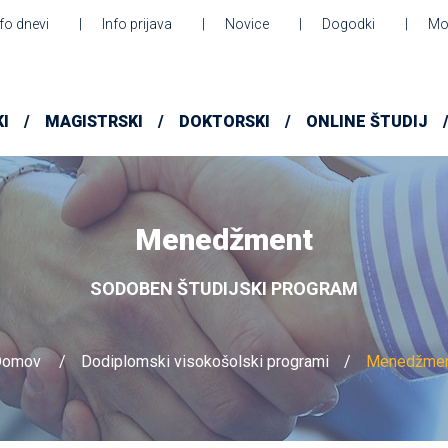
nfo dnevi
Info prijava
Novice
Dogodki
Mo
I
MAGISTRSKI
DOKTORSKI
ONLINE ŠTUDIJ
Menedžment
SODOBEN ŠTUDIJSKI PROGRAM
Domov
Dodiplomski visokošolski programi
Menedžme