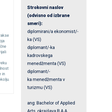
Strokovni naslov
(odvisno od izbrane
Smer Menedžment v
Vaš fo
smeri):
turizmu
Z iz
diplomirani/a ekonomist/-
Me
rakse
Pridobili boste znanja za
ka (VS)
mened
oja
vodenje in razvoj turističnih ter
turizmu
ične
gostoljubnih organizacij v svetu,
diplomant/-ka
svoji
jali
kjer odločajo doživetja, trendi in
kadrovskega
trajnost. Poudarek je na razvoju
veku
vrhunskih izdelkov in storitev,
menedžmenta (VS)
lnost
razumevanju sodobnih trendov
diplomant/-
 in
ter povezovanju turizma z
ka menedžmenta v
kolju.
lokalnim okoljem.
turizmu (VS)
ang: Bachelor of Applied
Arts, okrajšava B.A.A.