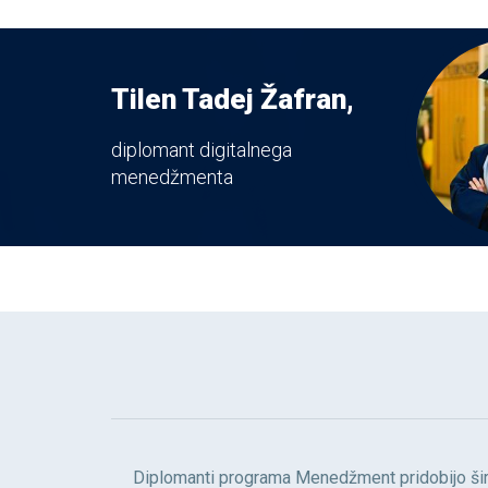
Tilen Tadej Žafran,
diplomant digitalnega
menedžmenta
Diplomanti programa Menedžment pridobijo širo