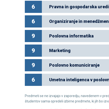
6
Pravna in gospodarska uredi
6
Organiziranje in menedžmen
9
Poslovna informatika
9
Marketing
9
Poslovno komuniciranje
6
Umetna inteligenca v poslov
Predmeti se ne izvajajo v zaporedju, navedenem v pred
študentov sama opredeli izbirne predmete, ki jih bo izva