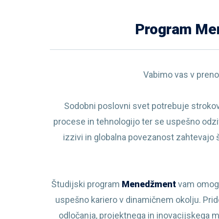
Program Me
Vabimo vas v pren
Sodobni poslovni svet potrebuje strokovn
procese in tehnologijo ter se uspešno odziv
izzivi in globalna povezanost zahtevajo 
Študijski program
Menedžment
vam omogoč
uspešno kariero v dinamičnem okolju. Prido
odločanja, projektnega in inovacijskega 