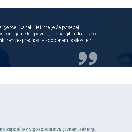
ligence. Na fakulteti me je še posebej
st orodja ne le spoznati, ampak jih tudi aktivno
o konkurenčno prednost v sodobnem poslovnem
no zaposlitev v gospodarstvu, javnem sektorju,