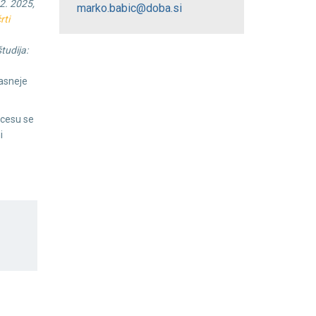
2. 2025,
marko.babic@doba.si
rti
tudija:
kasneje
ocesu se
i