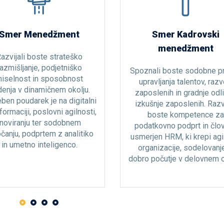
Smer Menedžment
Smer Kadrovski
menedžment
azvijali boste strateško
razmišljanje, podjetniško
Spoznali boste sodobne p
iselnost in sposobnost
upravljanja talentov, razv
enja v dinamičnem okolju.
zaposlenih in gradnje odl
ben poudarek je na digitalni
izkušnje zaposlenih. Razvi
formaciji, poslovni agilnosti,
boste kompetence za
inoviranju ter sodobnem
podatkovno podprt in člo
čanju, podprtem z analitiko
usmerjen HRM, ki krepi agi
in umetno inteligenco.
organizacije, sodelovanje
dobro počutje v delovnem o