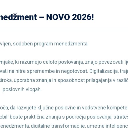
nedžment – NOVO 2026!
ovljen, sodoben program menedžmenta.
jake, ki razumejo celoto poslovanja, znajo povezovati lj
ati na hitre spremembe in negotovost. Digitalizacija, traj
široka, uporabna znanja in sposobnost prilagajanja v razli
poslovnih vlogah.
a, da razvijete ključne poslovne in vodstvene kompete
bili boste praktična znanja s področja poslovanja, strat
menedžmenta, digitalne transformacije, umetne inteligenc