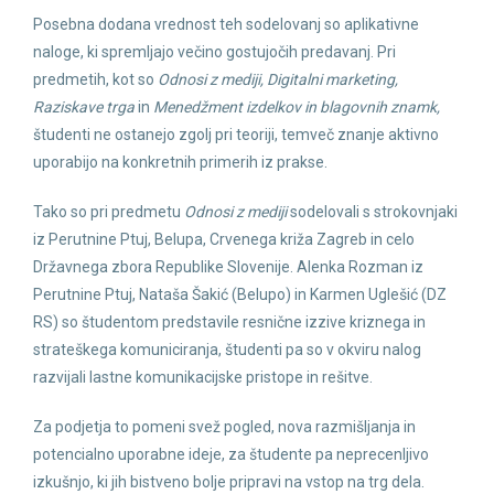
Posebna dodana vrednost teh sodelovanj so aplikativne
naloge, ki spremljajo večino gostujočih predavanj. Pri
predmetih, kot so
Odnosi z mediji, Digitalni marketing,
Raziskave trga
in
Menedžment izdelkov in blagovnih znamk,
študenti ne ostanejo zgolj pri teoriji, temveč znanje aktivno
uporabijo na konkretnih primerih iz prakse.
Tako so pri predmetu
Odnosi z mediji
sodelovali s strokovnjaki
iz Perutnine Ptuj, Belupa, Crvenega križa Zagreb in celo
Državnega zbora Republike Slovenije. Alenka Rozman iz
Perutnine Ptuj, Nataša Šakić (Belupo) in Karmen Uglešić (DZ
RS) so študentom predstavile resnične izzive kriznega in
strateškega komuniciranja, študenti pa so v okviru nalog
razvijali lastne komunikacijske pristope in rešitve.
Za podjetja to pomeni svež pogled, nova razmišljanja in
potencialno uporabne ideje, za študente pa neprecenljivo
izkušnjo, ki jih bistveno bolje pripravi na vstop na trg dela.