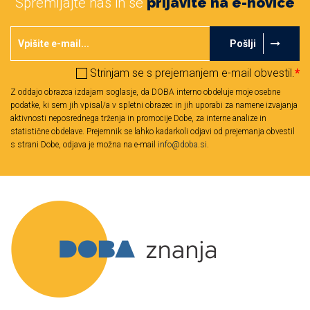
Spremljajte nas in se
prijavite na e-novice
Pošlji
Strinjam se s prejemanjem e-mail obvestil.
*
Z oddajo obrazca izdajam soglasje, da DOBA interno obdeluje moje osebne
podatke, ki sem jih vpisal/a v spletni obrazec in jih uporabi za namene izvajanja
aktivnosti neposrednega trženja in promocije Dobe, za interne analize in
statistične obdelave. Prejemnik se lahko kadarkoli odjavi od prejemanja obvestil
s strani Dobe, odjava je možna na e-mail
info@doba.si
.