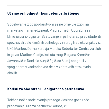
Učenje prihodnosti: kompetence, ki štejejo
Sodelovanje z gospodarstvom se ne omejuje zgolj na
marketing in menedžment. Pri predmetih Uporabna in
klinična psihologija ter Svetovanje in psihoterapija so študenti
spoznavali delo kliničnih psihologov in drugih strokovnjakov iz
UKC Maribor, Doma zdravja Murska Sobota ter Centra za sluh
in govor Maribor. Gostje, kot sta mag. Borjana Kremžar
Jovanović in Danijela Šunjič Egič, so študij obogatili z
vpogledom v vsakodnevno delo v zahtevnih strokovnih
okoljih.
Koristi za obe strani – dolgoročno partnerstvo
Takšen način sodelovanja presega klasično gostujoče
predavanje. Gre za partnerski odnos, ki: