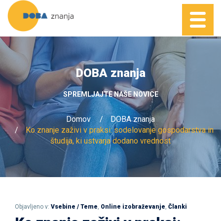
DOBA znanja
SPREMLJAJTE NAŠE NOVICE
Domov
DOBA znanja
Ko znanje zaživi v praksi: sodelovanje gospodarstva in
študija, ki ustvarja dodano vrednost
Objavljeno v:
Vsebine / Teme
,
Online izobraževanje
,
Članki