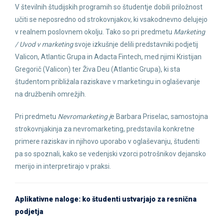
V številnih študijskih programih so študentje dobili priložnost
učiti se neposredno od strokovnjakov, ki vsakodnevno delujejo
v realnem poslovnem okolju. Tako so pri predmetu
Marketing
/ Uvod v marketing
svoje izkušnje delili predstavniki podjetij
Valicon, Atlantic Grupa in Adacta Fintech, med njimi Kristijan
Gregorič (Valicon) ter Živa Deu (Atlantic Grupa), ki sta
študentom približala raziskave v marketingu in oglaševanje
na družbenih omrežjih.
Pri predmetu
Nevromarketing j
e Barbara Priselac, samostojna
strokovnjakinja za nevromarketing, predstavila konkretne
primere raziskav in njihovo uporabo v oglaševanju, študenti
pa so spoznali, kako se vedenjski vzorci potrošnikov dejansko
merijo in interpretirajo v praksi.
Aplikativne naloge: ko študenti ustvarjajo za resnična
podjetja