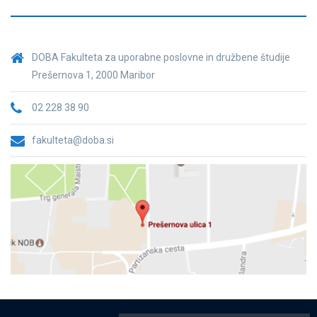
DOBA Fakulteta za uporabne poslovne in družbene študije
Prešernova 1, 2000 Maribor
02 228 38 90
fakulteta@doba.si