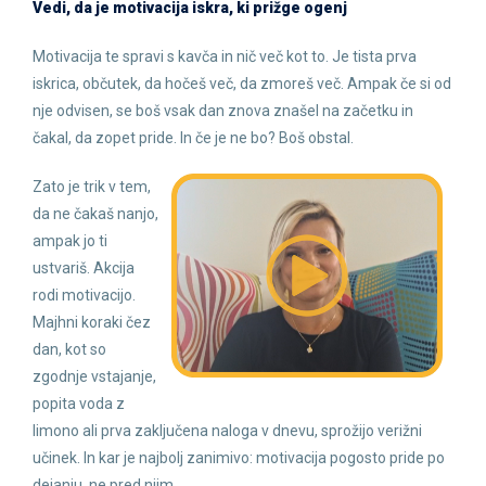
Vedi, da je motivacija iskra, ki prižge ogenj
Motivacija te spravi s kavča in nič več kot to. Je tista prva
iskrica, občutek, da hočeš več, da zmoreš več. Ampak če si od
nje odvisen, se boš vsak dan znova znašel na začetku in
čakal, da zopet pride. In če je ne bo? Boš obstal.
Zato je trik v tem,
da ne čakaš nanjo,
ampak jo ti
ustvariš. Akcija
rodi motivacijo.
Majhni koraki čez
dan, kot so
zgodnje vstajanje,
popita voda z
limono ali prva zaključena naloga v dnevu, sprožijo verižni
učinek. In kar je najbolj zanimivo: motivacija pogosto pride po
dejanju, ne pred njim.