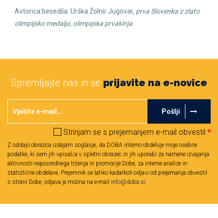
Avtorica besedila: Urška Žolnir Jugovar,
prva Slovenka z zlato
olimpijsko medaljo, olimpijska prvakinja
Spremljajte nas in se
prijavite na e-novice
Pošlji
Strinjam se s prejemanjem e-mail obvestil.
*
Z oddajo obrazca izdajam soglasje, da DOBA interno obdeluje moje osebne
podatke, ki sem jih vpisal/a v spletni obrazec in jih uporabi za namene izvajanja
aktivnosti neposrednega trženja in promocije Dobe, za interne analize in
statistične obdelave. Prejemnik se lahko kadarkoli odjavi od prejemanja obvestil
s strani Dobe, odjava je možna na e-mail
info@doba.si
.