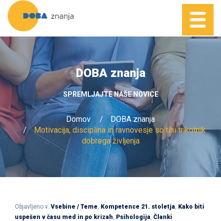
DOBA znanja
SPREMLJAJTE NAŠE NOVICE
Domov
DOBA znanja
Motivacija, disciplina in ravnovesje so tihi trikotnik
dobrega življenja
Objavljeno v:
Vsebine / Teme
,
Kompetence 21. stoletja
,
Kako biti
uspešen v času med in po krizah
,
Psihologija
,
Članki