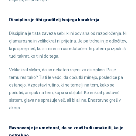
Disciplina je tihi graditelj tvojega karakterja
Disciplina je tista zaveza sebi, ki ni odvisna od razpoloženja. Ni
glamurozna in velikokrat ni prijetna. Je pa trdna in je odločitev,
ki jo sprejmeš, ko si miren in osredotočen. In potem jo izpolniš
tudi takrat, ko ti ni do tega.
Velikokrat slišim, da so nekateri rojeni za disciplino. Pa je
temu res tako? Tisti le vedo, da občutki minejo, posledice pa
ostanejo. Vzpostavi rutino, ki ne temelji na tem, kako se
počutiš, ampak na tem, kaj si si obljubil. Ko enkrat postaviš
sistem, glava ne sprašuje več, ali bi ali ne. Enostavno greš v
akcijo.
Ravnovesje je umetnost, da se znaš tudi umakniti, ko je
potrebno