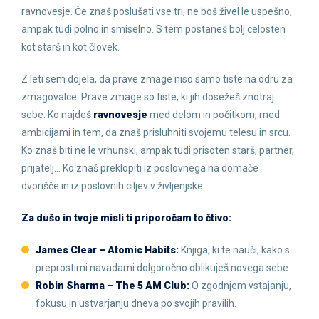
ravnovesje. Če znaš poslušati vse tri, ne boš živel le uspešno,
ampak tudi polno in smiselno. S tem postaneš bolj celosten
kot starš in kot človek.
Z leti sem dojela, da prave zmage niso samo tiste na odru za
zmagovalce. Prave zmage so tiste, ki jih dosežeš znotraj
sebe. Ko najdeš
ravnovesje
med delom in počitkom, med
ambicijami in tem, da znaš prisluhniti svojemu telesu in srcu.
Ko znaš biti ne le vrhunski, ampak tudi prisoten starš, partner,
prijatelj… Ko znaš preklopiti iz poslovnega na domače
dvorišče in iz poslovnih ciljev v življenjske.
Za dušo in tvoje misli ti priporočam to čtivo:
James Clear – Atomic Habits:
Knjiga, ki te nauči, kako s
preprostimi navadami dolgoročno oblikuješ novega sebe.
Robin Sharma – The 5 AM Club:
O zgodnjem vstajanju,
fokusu in ustvarjanju dneva po svojih pravilih.