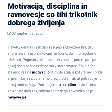
Motivacija, disciplina in
ravnovesje so tihi trikotnik
dobrega življenja
03. september 2025
V svetu, kjer nas vsak dan zasujejo z obveznostmi, cilji,
informacijami in pričakovanji, ni čudno, da hitro izgubimo
rdečo nit. Pogosto začnemo polni zanosa, potem pa... po
nekaj dneh že spet zdrsnemo v stare vzorce. Zakaj? Ker
stavimo vse na
motivacijo
. A motivacija je kot vreme – pride
in gre. In ko je ni, ostanemo brez orodja. Takrat potrebujemo
nekaj močnejšega. Potrebujemo
disciplino
. In če želimo
zdržati na dolgi rok, rabimo še tretjega zaveznika, to je
ravnovesje.