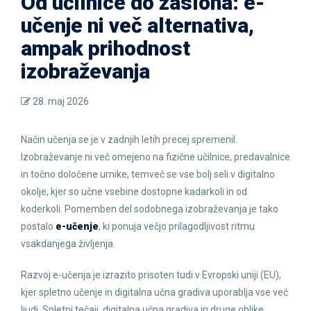
Od učilnice do zaslona: e-
učenje ni več alternativa,
ampak prihodnost
izobraževanja
28. maj 2026
Način učenja se je v zadnjih letih precej spremenil.
Izobraževanje ni več omejeno na fizične učilnice, predavalnice
in točno določene urnike, temveč se vse bolj seli v digitalno
okolje, kjer so učne vsebine dostopne kadarkoli in od
koderkoli. Pomemben del sodobnega izobraževanja je tako
postalo
e-učenje
, ki ponuja večjo prilagodljivost ritmu
vsakdanjega življenja.
Razvoj e-učenja je izrazito prisoten tudi v Evropski uniji (EU),
kjer spletno učenje in digitalna učna gradiva uporablja vse več
ljudi. Spletni tečaji, digitalna učna gradiva in druge oblike