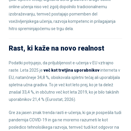
online učenja niso več zgolj dopolnilo tradicionalnemu
izobraževanju, temveč postajajo pomemben del
vseživljenjskega učenja, razvoja kompetenc in prilagajanja
hitro spreminjajočemu se trgu dela.
Rast, ki kaže na novo realnost
Podatki potrjujejo, da priljubljenost e-učenja v EU vztrajno
raste. Leta 2025 je
več kot tretjina uporabnikov
interneta v
EU, natančneje 34,8 %, obiskovala spletni tečaj ali uporabljala
spletna učna gradiva. To je več kot leto prej, ko je ta delež
znašal 33,4 %, in občutno več kot leta 2019, ko je bilo takšnih
uporabnikov 21,4 % (Eurostat, 2026).
Gre za jasen znak trenda rasti e-učenja, ki ga je pospešila tudi
pandemija COVID-19 in ga ne moremo razumeti le kot
posledico tehnološkega razvoja, temveč tudi kot odgovor na