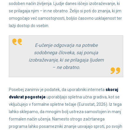
sodoben način življenja. Ljudje danes iščejo izobraževanje, ki
se prilagaja njim – in ne obratno. Želijo si poti do znanja, ki jim
omogočajo več samostojnosti, boljšo časovno usklajenost ter
lažji dostop do vsebin.
E-učenje odgovarja na potrebe
sodobnega človeka, saj ponuja
izobraževanje, ki se prilagaja ljudem
– ne obratno.
Posebej zanimiv je podatek, da uporabniki interneta
skoraj
dvakrat pogosteje
uporabljajo spletna učna gradiva, kot se
vključujejo v formalne spletne tečaje (Eurostat, 2026). Iz tega
lahko sklepamo, da mnogim bolj ustreza samostojen in manj
formalen način učenja. Namesto strogo začrtanega
programa lahko posamezniki znanje usvajajo sproti, po svojih