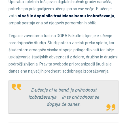
Uporaba spletnih tečajev in digitalnih učnih gradiv narašča,
potrebe po prilagodljivem učenju pa so vse večje. E-učenje
zato
ni več le dopolnilo tradicionalnemu izobraževanju
,
ampak postaja ena od njegovih pomembnih oblik.
Tega se zavedamo tudi na DOBA Fakulteti, kjer je e-učenje
osrednji način študija. Študij poteka v celoti preko spleta, kar
študentom omogoča visoko stopnjo prilagodljivosti ter lažje
usklajevanje študijskih obveznosti z delom, družino in drugimi
področji življenja. Prav ta svoboda pri organizaciji študija je
danes ena največjih prednosti sodobnega izobraževanja.
E-učenje ni le trend, je prihodnost
izobraževanja – in ta prihodnost se
dogaja že danes.