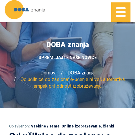
DOBA znanja
SPREMLJAJTE NAŠE NOVICE
Domov
DOBA znanja
Od učilnice do zaslona: e-učenje ni več alternativa,
ampak prihodnost izobraževanja
Objavljeno v:
Vsebine / Teme
,
Online izobraževanje
,
Članki