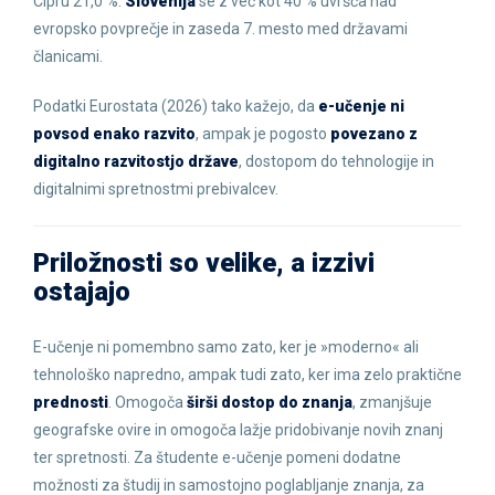
Cipru 21,0 %.
Slovenija
se z več kot 40 % uvršča nad
evropsko povprečje in zaseda 7. mesto med državami
članicami.
Podatki Eurostata (2026) tako kažejo, da
e-učenje
ni
povsod enako razvito
, ampak je pogosto
povezano z
digitalno razvitostjo države
, dostopom do tehnologije in
digitalnimi spretnostmi prebivalcev.
Priložnosti so velike, a izzivi
ostajajo
E-učenje ni pomembno samo zato, ker je »moderno« ali
tehnološko napredno, ampak tudi zato, ker ima zelo praktične
prednosti
. Omogoča
širši dostop do znanja
, zmanjšuje
geografske ovire in omogoča lažje pridobivanje novih znanj
ter spretnosti. Za študente e-učenje pomeni dodatne
možnosti za študij in samostojno poglabljanje znanja, za