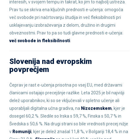
interesih, v svojem tempu in takrat, ko jim to najbolj ustreza.
Prav tu se skriva ena ključnih prednosti e-učenja: omogoča
več svobode pri načrtovanju študija in več fleksibilnosti pri
usklajevanju izobraževanja z delom, družino in drugimi
obveznostmi. Prav to pa so tudi glavne prednosti e-učenja:
več svobode in fleksibilnosti
.
Slovenija nad evropskim
povprečjem
Čeprav je rast e-učenja prisotna po vsej EU, med državami
članicami ostajajo precejšnje razlike. Leta 2025 je bil najvišji
delež uporabnikov, ki so se vključevali v spletno učenje ali
uporabljali digitalna učna gradiva, na
Nizozemskem
, kjer je
dosegel 60,2 %. Sledile so Irska s 59,7 %, Finska s 50,7 % in
Švedska s 50,6 %. Na drugi strani so bile vrednosti precej nižje
v
Romuniji
, kjer je delež znašal 11,8 %, v Bolgariji 18,4 % in na