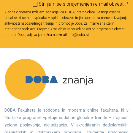
Strinjam se s prejemanjem e-mail obvestil.
*
Z oddajo obrazca izdajam soglasje, da DOBA interno obdeluje moje osebne
podatke, ki sem jih vpisal/a v spletni obrazec in jih uporabi za namene izvajanja
aktivnosti neposrednega trženja in promocije Dobe, za interne analize in
statistične obdelave. Prejemnik se lahko kadarkoli odjavi od prejemanja obvestil
s strani Dobe, odjava je možna na e-mail
info@doba.si
.
DOBA Fakulteta je sodobna in moderna online fakulteta, ki v
študijske programe vpeljuje sodobne globalne trende – trajnost,
zeleno poslovanje, digitalizacijo. V akreditiranih dodiplomskih,
magistrskih in doktorskem programu študentje pridobivajo