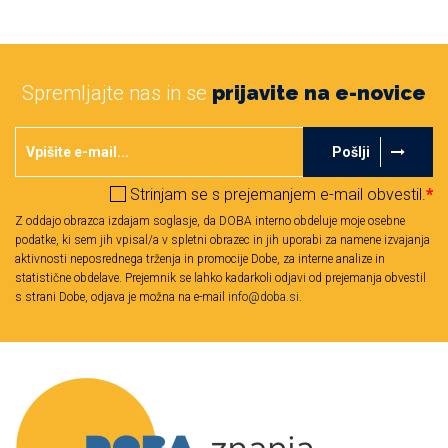
Spremljajte nas in se
prijavite na e-novice
Pošlji
Strinjam se s prejemanjem e-mail obvestil.
*
Z oddajo obrazca izdajam soglasje, da DOBA interno obdeluje moje osebne
podatke, ki sem jih vpisal/a v spletni obrazec in jih uporabi za namene izvajanja
aktivnosti neposrednega trženja in promocije Dobe, za interne analize in
statistične obdelave. Prejemnik se lahko kadarkoli odjavi od prejemanja obvestil
s strani Dobe, odjava je možna na e-mail
info@doba.si
.