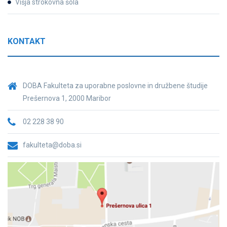
Višja strokovna šola
KONTAKT
DOBA Fakulteta za uporabne poslovne in družbene študije
Prešernova 1, 2000 Maribor
02 228 38 90
fakulteta@doba.si