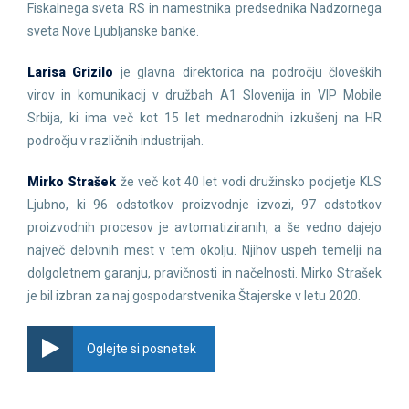
Fiskalnega sveta RS in namestnika predsednika Nadzornega
sveta Nove Ljubljanske banke.
Larisa Grizilo
je glavna direktorica na področju človeških
virov in komunikacij v družbah A1 Slovenija in VIP Mobile
Srbija, ki ima več kot 15 let mednarodnih izkušenj na HR
področju v različnih industrijah.
Mirko Strašek
že več kot 40 let vodi družinsko podjetje KLS
Ljubno, ki 96 odstotkov proizvodnje izvozi, 97 odstotkov
proizvodnih procesov je avtomatiziranih, a še vedno dajejo
največ delovnih mest v tem okolju. Njihov uspeh temelji na
dolgoletnem garanju, pravičnosti in načelnosti. Mirko Strašek
je bil izbran za naj gospodarstvenika Štajerske v letu 2020.
Oglejte si posnetek