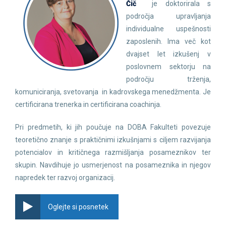
Čič
je doktorirala s
področja upravljanja
individualne uspešnosti
zaposlenih. Ima več kot
dvajset let izkušenj v
poslovnem sektorju na
področju trženja,
komuniciranja, svetovanja in kadrovskega menedžmenta. Je
certificirana trenerka in certificirana coachinja.
Pri predmetih, ki jih poučuje na DOBA Fakulteti povezuje
teoretično znanje s praktičnimi izkušnjami s ciljem razvijanja
potencialov in kritičnega razmišljanja posameznikov ter
skupin. Navdihuje jo usmerjenost na posameznika in njegov
napredek ter razvoj organizacij.
Oglejte si posnetek