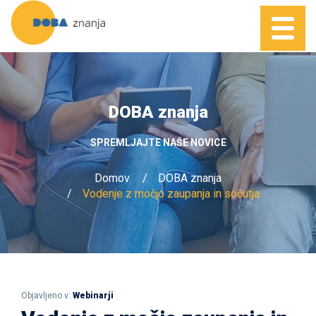
DOBA znanja
SPREMLJAJTE NAŠE NOVICE
Domov
DOBA znanja
Vodenje z močjo zaupanja in sočutja
Objavljeno v:
Webinarji