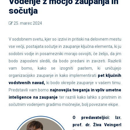
Vodenje z močjo zaupanja in
sočutja
25. marec 2024
V sodobnem svetu, kjer so izzivi in pritiski na delovnem mestu
vse večji, postajata sočutje in zaupanje ključna elementa, ki ju
sodobni vodje in posamezniki morajo osvojiti, če želijo, da jim
bodo zaposleni sledili, da bodo predani in zavzeti. Razkrili
vam bomo, kako se izogniti pastem, ki uničujejo
organizacijsko zaupanje in kako implementirati
pet ključnih
vodstvenih navad,
ki bodo okrepile zaupanje v vašem timu.
Predstavili vam bomo
najnovejša tveganja in vpliv umetne
inteligence na zaupanje
ter razrili kako lahko s pristnim in
sočutnim vodenjem gradimo močnejše, bolj povezane ekipe.
O predavateljici:
Izr.
prof. dr. Živa Veingerl