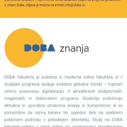
s strani Dobe, odjava je možna na e-mail
info@doba.si
.
DOBA Fakulteta je sodobna in moderna online fakulteta, ki v
študijske programe vpeljuje sodobne globalne trende – trajnost,
zeleno poslovanje, digitalizacijo. V akreditiranih dodiplomskih,
magistrskih in doktorskem programu študentje pridobivajo
aktualna in uporabna strokovna znanja in kompetence, ki so
pomembne za razvoj kariere ter uspešno delo na osebnem
poklicnem področju v prihodnjem desetletju. Študij na DOBA
Fakulteti poteka v celoti online, po mednarodno akreditiranem