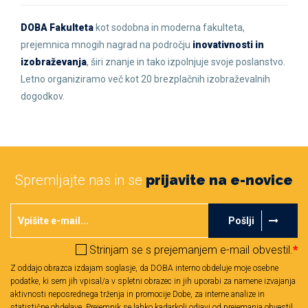
DOBA Fakulteta
kot sodobna in moderna fakulteta,
prejemnica mnogih nagrad na področju
inovativnosti in
izobraževanja
, širi znanje in tako izpolnjuje svoje poslanstvo.
Letno organiziramo več kot 20 brezplačnih izobraževalnih
dogodkov.
Spremljajte nas in se
prijavite na e-novice
Pošlji
Strinjam se s prejemanjem e-mail obvestil.
*
Z oddajo obrazca izdajam soglasje, da DOBA interno obdeluje moje osebne
podatke, ki sem jih vpisal/a v spletni obrazec in jih uporabi za namene izvajanja
aktivnosti neposrednega trženja in promocije Dobe, za interne analize in
statistične obdelave. Prejemnik se lahko kadarkoli odjavi od prejemanja obvestil