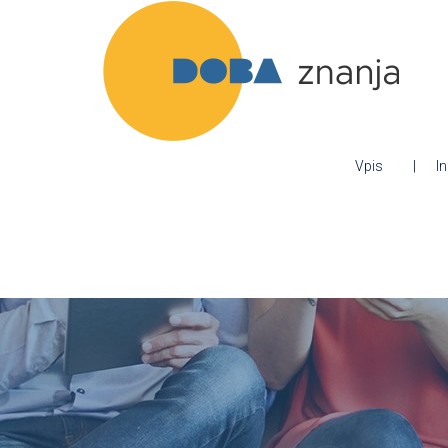
Vpis
I