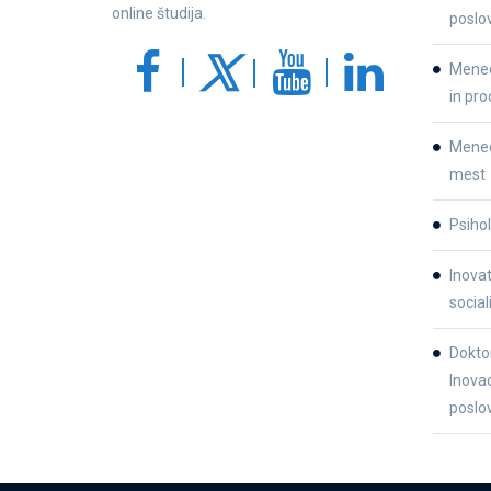
online študija.
poslo
Mened
in pro
Mene
mest
Psihol
Inova
social
Dokto
Inovac
poslov