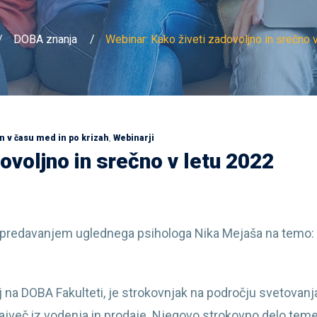
DOBA znanja
Webinar: Kako živeti zadovoljno in srečno 
n v času med in po krizah
,
Webinarji
ovoljno in srečno v letu 2022
 predavanjem uglednega psihologa Nika Mejaša na temo: Ka
 na DOBA Fakulteti, je strokovnjak na področju svetovanja
ajveč iz vodenja in prodaje. Njegovo strokovno delo temelji