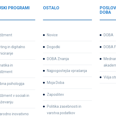
JSKI PROGRAMI
OSTALO
POSLOV
DOBA
džment
Novice
DOBA
ing in digitalno
Dogodki
DOBA F
iciranje
DOBA Znanja
Mednar
atika in
akadem
Najpogostejša vprašanja
džment
Višja s
Moja Doba
bna psihologija
Zaposlitev
žment v sociali in
aževanju
Politika zasebnosti in
varstva podatkov
rodno inovativno