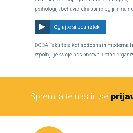
psihologiji, behavioralni psihologiji in na
Oglejte si posnetek
DOBA Fakulteta kot sodobna in moderna fak
izpolnjuje svoje poslanstvo. Letno organi
Spremljajte nas in se
prija