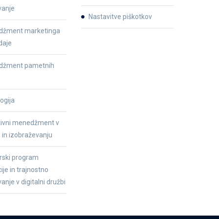
vanje
Nastavitve piškotkov
žment marketinga
daje
džment pametnih
ogija
tivni menedžment v
i in izobraževanju
rski program
ije in trajnostno
anje v digitalni družbi