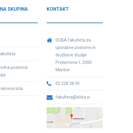
NA SKUPINA
KONTAKT
DOBA Fakulteta za
uporabne poslovne in
akulteta
družbene študije
Prešernova 1, 2000
odna poslovna
Maribor
ija
02 228 38 90
trokovna šola
fakulteta@doba.si