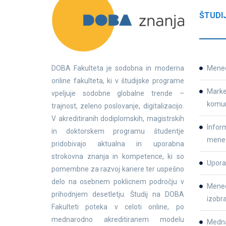
ŠTUDI
DOBA Fakulteta je sodobna in moderna
Mene
online fakulteta, ki v študijske programe
Market
vpeljuje sodobne globalne trende –
komun
trajnost, zeleno poslovanje, digitalizacijo.
V akreditiranih dodiplomskih, magistrskih
Inform
in doktorskem programu študentje
mene
pridobivajo aktualna in uporabna
strokovna znanja in kompetence, ki so
Upora
pomembne za razvoj kariere ter uspešno
delo na osebnem poklicnem področju v
Mened
prihodnjem desetletju. Študij na DOBA
izobr
Fakulteti poteka v celoti online, po
mednarodno akreditiranem modelu
Medna