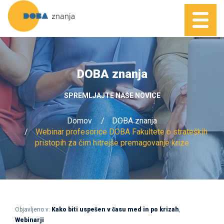
DOBA znanja
SPREMLJAJTE NAŠE NOVICE
Domov
DOBA znanja
Webinar profesorice DOBA Fakultete o strateških
pristopih za čim hitrejše premagovanje krize
Objavljeno v:
Kako biti uspešen v času med in po krizah
,
Webinarji