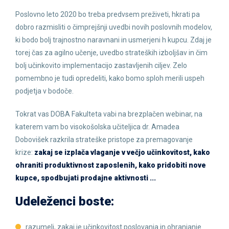
Poslovno leto 2020 bo treba predvsem preživeti, hkrati pa
dobro razmisliti o čimprejšnji uvedbi novih poslovnih modelov,
ki bodo bolj trajnostno naravnani in usmerjeni h kupcu. Zdaj je
torej čas za agilno učenje, uvedbo strateških izboljšav in čim
bolj učinkovito implementacijo zastavljenih ciljev. Zelo
pomembno je tudi opredeliti, kako bomo sploh merili uspeh
podjetja v bodoče.
Tokrat vas DOBA Fakulteta vabi na brezplačen webinar, na
katerem vam bo visokošolska učiteljica dr. Amadea
Dobovišek razkrila strateške pristope za premagovanje
krize:
zakaj se izplača vlaganje v večjo učinkovitost, kako
ohraniti produktivnost zaposlenih, kako pridobiti nove
kupce, spodbujati prodajne aktivnosti ...
Udeleženci boste:
razumeli, zakaj je učinkovitost poslovanja in ohranjanje