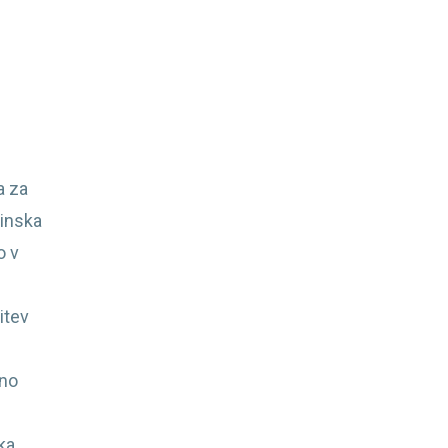
a za
žinska
o v
itev
bno
ka