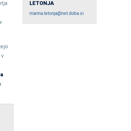
etja
LETONJA
marina.letonja@net.doba.si
v
jejo
 v
ša
a