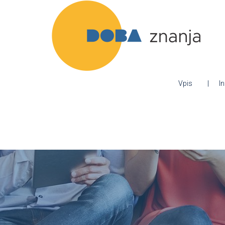
Vpis
I