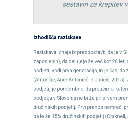
sestavin za krepitev 
Izhodišča raziskave
Raziskava izhaja iz predpostavk, da je v S
zaposlenih), da delujejo že več kot 20 let
podjetij vodi prva generacija, in je čas, d
(Antončič, Auer Antončič in Juričič, 2015
podjetij je pomembno, da proučimo, kater
podjetja v Sloveniji ne bi že pri prvem p
družinskih podjetij. Prvi prenos namreč pre
pa le še 15% družinskih podjetij (Craknell,