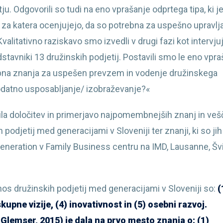
. Odgovorili so tudi na eno vprašanje odprtega tipa, ki j
 za katera ocenjujejo, da so potrebna za uspešno upravlj
alitativno raziskavo smo izvedli v drugi fazi kot intervju
stavniki 13 družinskih podjetij. Postavili smo le eno vpra
mbna znanja za uspešen prevzem in vodenje družinskega
dodatno usposabljanje/ izobraževanje?«
a določitev in primerjavo najpomembnejših znanj in vešči
odjetij med generacijami v Sloveniji ter znanji, ki so jih
generation v Family Business centru na IMD, Lausanne, Šv
 družinskih podjetij med generacijami v Sloveniji so:
(
kupne vizije, (4) inovativnost in (5) osebni razvoj.
lemser, 2015) je dala na prvo mesto znanja o: (1)