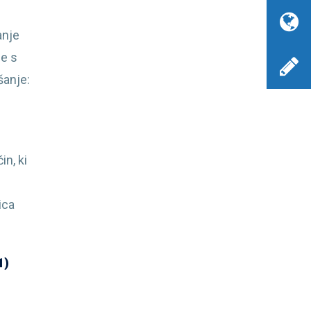
e
anje
je s
šanje:
n, ki
ica
1)