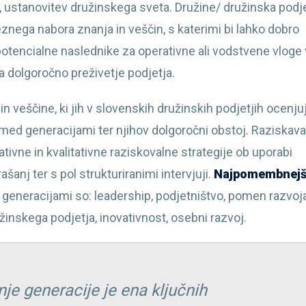
 ustanovitev družinskega sveta. Družine/ družinska podj
znega nabora znanja in veščin, s katerimi bi lahko dobro
potencialne naslednike za operativne ali vodstvene vloge 
a dolgoročno preživetje podjetja.
a in veščine, ki jih v slovenskih družinskih podjetjih ocenju
d generacijami ter njihov dolgoročni obstoj. Raziskava
ativne in kvalitativne raziskovalne strategije ob uporabi
anj ter s pol strukturiranimi intervjuji.
Najpomembnej
 generacijami so: leadership, podjetništvo, pomen razvoj
žinskega podjetja, inovativnost, osebni razvoj.
je generacije je ena ključnih