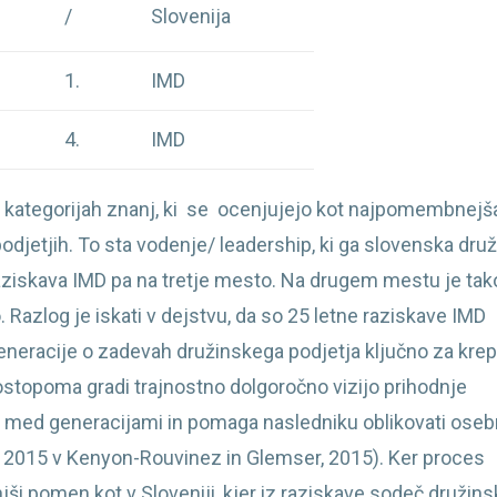
/
Slovenija
1.
IMD
4.
IMD
h kategorijah znanj, ki se ocenjujejo kot najpomembnejš
djetjih. To sta vodenje/ leadership, ki ga slovenska dru
aziskava IMD pa na tretje mesto. Na drugem mestu je tak
. Razlog je iskati v dejstvu, da so 25 letne raziskave IMD
eneracije o zadevah družinskega podjetja ključno za krep
ostopoma gradi trajnostno dolgoročno vizijo prihodnje
j med generacijami in pomaga nasledniku oblikovati ose
MD, 2015 v Kenyon-Rouvinez in Glemser, 2015). Ker proces
i pomen kot v Sloveniji, kjer iz raziskave sodeč družins