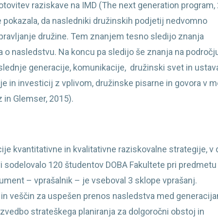
ugotovitev raziskave na IMD (The next generation program,
e pokazala, da nasledniki družinskih podjetij nedvomno
ravljanje družine. Tem znanjem tesno sledijo znanja
ja o nasledstvu. Na koncu pa sledijo še znanja na področj
ednje generacije, komunikacije, družinski svet in ustava
ije in investicij z vplivom, družinske pisarne in govora v m
z in Glemser, 2015).
e kvantitativne in kvalitativne raziskovalne strategije, v
skavi sodelovalo 120 študentov DOBA Fakultete pri predmetu
rument – vprašalnik – je vseboval 3 sklope vprašanj.
 in veščin za uspešen prenos nasledstva med generacija
izvedbo strateškega planiranja za dolgoročni obstoj in