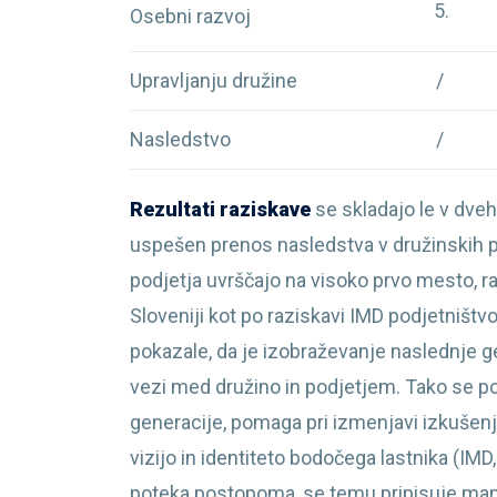
Osebni razvoj
Upravljanju družine
/
Nasledstvo
/
Rezultati raziskave
se skladajo le v dve
uspešen prenos nasledstva v družinskih po
podjetja uvrščajo na visoko prvo mesto, r
Sloveniji kot po raziskavi IMD podjetništvo
pokazale, da je izobraževanje naslednje g
vezi med družino in podjetjem. Tako se p
generacije, pomaga pri izmenjavi izkušen
vizijo in identiteto bodočega lastnika (I
poteka postopoma, se temu pripisuje manjš