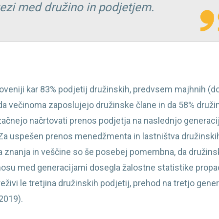
vezi med družino in podjetjem.
loveniji kar 83% podjetij družinskih, predvsem majhnih (d
, da večinoma zaposlujejo družinske člane in da 58% druži
a začnejo načrtovati prenos podjetja na naslednjo generaci
). Za uspešen prenos menedžmenta in lastništva družinski
a znanja in veščine so še posebej pomembna, da družins
renosu med generacijami dosegla žalostne statistike prop
živi le tretjina družinskih podjetij, prehod na tretjo gene
 2019).