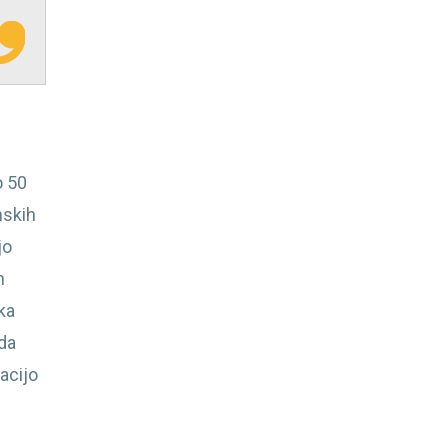
o 50
nskih
jo
h
ka
ada
racijo