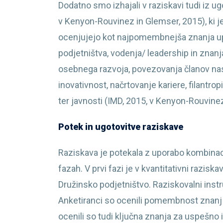
Dodatno smo izhajali v raziskavi tudi iz 
v Kenyon-Rouvinez in Glemser, 2015), ki j
ocenjujejo kot najpomembnejša znanja up
podjetništva, vodenja/ leadership in znan
osebnega razvoja, povezovanja članov nasl
inovativnost, načrtovanje kariere, filantrop
ter javnosti (IMD, 2015, v Kenyon-Rouvine
Potek in ugotovitve raziskave
Raziskava je potekala z uporabo kombinacij
fazah. V prvi fazi je v kvantitativni razi
Družinsko podjetništvo. Raziskovalni inst
Anketiranci so ocenili pomembnost znanj
ocenili so tudi ključna znanja za uspešno 