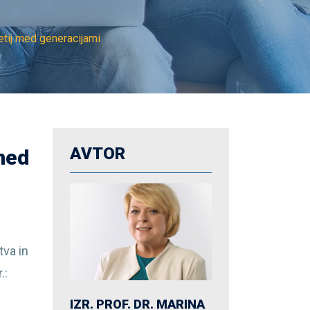
etij med generacijami
AVTOR
 med
va in
.:
IZR. PROF. DR. MARINA