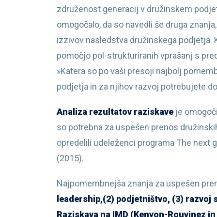
združenost generacij v družinskem podjetju
omogočalo, da so navedli še druga znanja,
izzivov nasledstva družinskega podjetja. Kv
pomočjo pol-strukturiranih vprašanj s pred
»Katera so po vaši presoji najbolj pome
podjetja in za njihov razvoj potrebujete 
Analiza rezultatov raziskave
je omogočil
so potrebna za uspešen prenos družinskih p
opredelili udeleženci programa The next 
(2015).
Najpomembnejša znanja za uspešen prenos
leadership,(2) podjetništvo, (3) razvoj s
Raziskava na IMD (Kenyon-Rouvinez in G