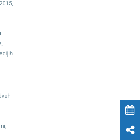
 2015,
u
,
edijih
 dveh
mi,