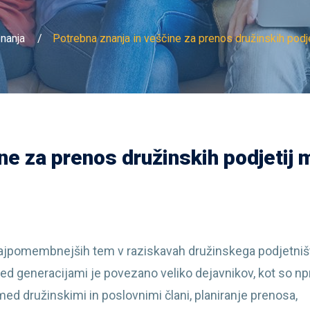
nanja
Potrebna znanja in veščine za prenos družinskih podj
ne za prenos družinskih podjetij
najpomembnejših tem v raziskavah družinskega podjetništ
ed generacijami je povezano veliko dejavnikov, kot so npr
med družinskimi in poslovnimi člani, planiranje prenosa,