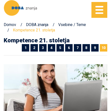
Domov
DOBA znanja
Vsebine / Teme
Kompetence 21. stoletja
Kompetence 21. stoletja
1
2
3
4
5
6
7
8
9
10