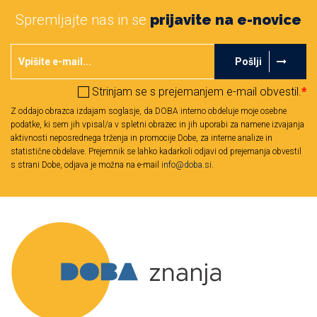
Spremljajte nas in se
prijavite na e-novice
Pošlji
Strinjam se s prejemanjem e-mail obvestil.
*
Z oddajo obrazca izdajam soglasje, da DOBA interno obdeluje moje osebne
podatke, ki sem jih vpisal/a v spletni obrazec in jih uporabi za namene izvajanja
aktivnosti neposrednega trženja in promocije Dobe, za interne analize in
statistične obdelave. Prejemnik se lahko kadarkoli odjavi od prejemanja obvestil
s strani Dobe, odjava je možna na e-mail
info@doba.si
.