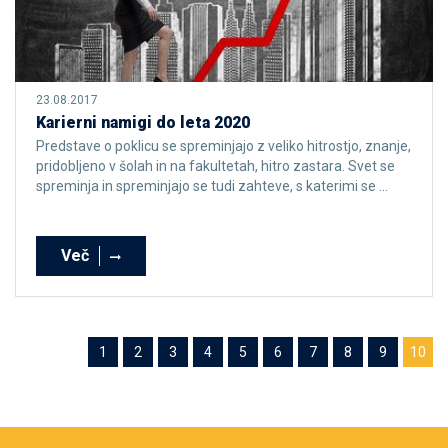
23.08.2017
Karierni namigi do leta 2020
Predstave o poklicu se spreminjajo z veliko hitrostjo, znanje,
pridobljeno v šolah in na fakultetah, hitro zastara. Svet se
spreminja in spreminjajo se tudi zahteve, s katerimi se ...
Več
1
2
3
4
5
6
7
8
9
10