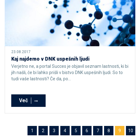
23.08.2017
Kaj najdemo v DNK uspešnih ljudi
Verjetno ne, a portal Succes je objavil seznam lastnosti, ki bi
jih našli, če bi lahko prišli v bistvo DNK uspešnih ljudi. So to
tudi vaše lastnosti? Če da, po...
Več
1
2
3
4
5
6
7
8
9
10