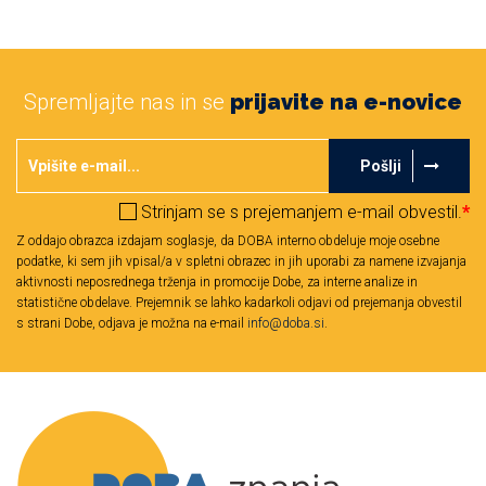
Spremljajte nas in se
prijavite na e-novice
Pošlji
Strinjam se s prejemanjem e-mail obvestil.
*
Z oddajo obrazca izdajam soglasje, da DOBA interno obdeluje moje osebne
podatke, ki sem jih vpisal/a v spletni obrazec in jih uporabi za namene izvajanja
aktivnosti neposrednega trženja in promocije Dobe, za interne analize in
statistične obdelave. Prejemnik se lahko kadarkoli odjavi od prejemanja obvestil
s strani Dobe, odjava je možna na e-mail
info@doba.si
.