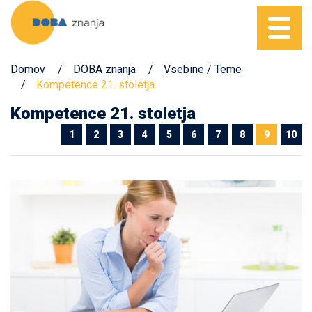
Domov
DOBA znanja
Vsebine / Teme
Kompetence 21. stoletja
Kompetence 21. stoletja
1
2
3
4
5
6
7
8
9
10