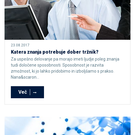
23.08.2017
Katera znanja potrebuje dober tržnik?
Za uspešno delovanje pa morajo imeti ljudje poleg znanja
tudi določene sposobnosti. Sposobnost je razvita
zmožnost, ki jo lahko pridobimo in izboljšamo s prakso.
Nana&scaron...
Več