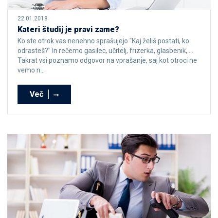
22.01.2018
Kateri študij je pravi zame?
Ko ste otrok vas nenehno sprašujejo "Kaj želiš postati, ko
odrasteš?" In rečemo gasilec, učitelj, frizerka, glasbenik, …
Takrat vsi poznamo odgovor na vprašanje, saj kot otroci ne
vemo n...
Več