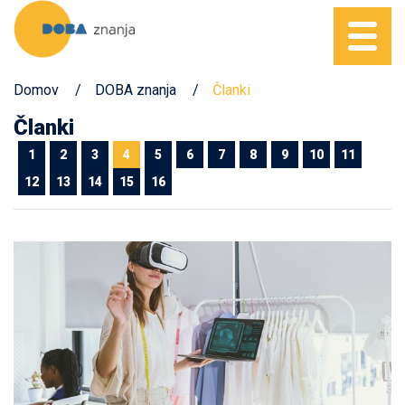
Domov
DOBA znanja
Članki
Članki
1
2
3
4
5
6
7
8
9
10
11
12
13
14
15
16