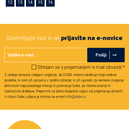
12
13
14
15
16
Spremljajte nas in se
prijavite na e-novice
Pošlji
Strinjam se s prejemanjem e-mail obvestil.
*
Z oddajo obrazca izdajam soglasje, da DOBA interno obdeluje moje osebne
podatke, ki sem jih vpisal/a v spletni obrazec in jih uporabi za namene izvajanja
aktivnosti neposrednega trženja in promocije Dobe, za interne analize in
statistične obdelave. Prejemnik se lahko kadarkoli odjavi od prejemanja obvestil
s strani Dobe, odjava je možna na e-mail
info@doba.si
.