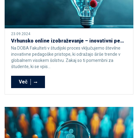
23.09.2024
Vrhunsko online izobraževanje – inovativni pedagoški pristopi, ki jih podpira najsodobnejša tehnologija
Na DOBA Fakulteti v študijski proces vključujemo številne
inovativne pedagoške pristope, ki odražajo širše trende v
globalnem visokem šolstvu. Zakaj so ti pomembni za
študente, ki se vpis...
Več