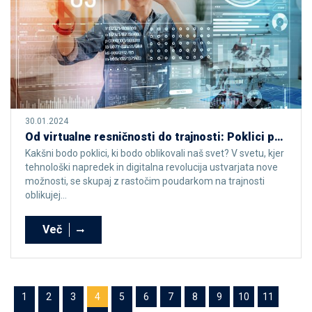
30.01.2024
Od virtualne resničnosti do trajnosti: Poklici prihodnosti
Kakšni bodo poklici, ki bodo oblikovali naš svet? V svetu, kjer
tehnološki napredek in digitalna revolucija ustvarjata nove
možnosti, se skupaj z rastočim poudarkom na trajnosti
oblikujej...
Več
1
2
3
4
5
6
7
8
9
10
11