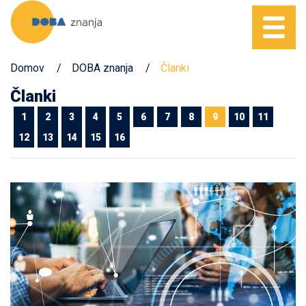
Domov
DOBA znanja
Članki
Članki
1
2
3
4
5
6
7
8
9
10
11
12
13
14
15
16