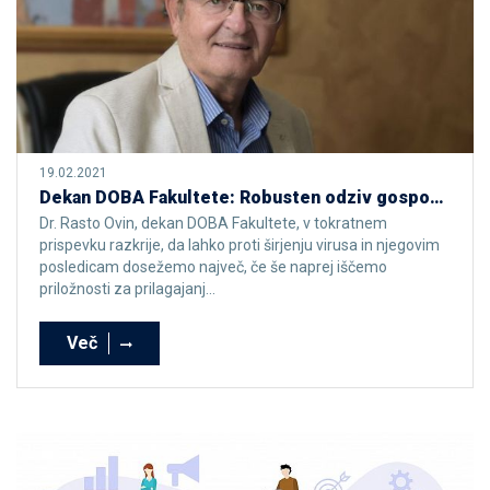
19.02.2021
Dekan DOBA Fakultete: Robusten odziv gospodarstva na drugi val virusa
Dr. Rasto Ovin, dekan DOBA Fakultete, v tokratnem
prispevku razkrije, da lahko proti širjenju virusa in njegovim
posledicam dosežemo največ, če še naprej iščemo
priložnosti za prilagajanj...
Več