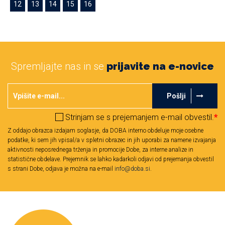
12
13
14
15
16
Spremljajte nas in se
prijavite na e-novice
Pošlji
Strinjam se s prejemanjem e-mail obvestil.
*
Z oddajo obrazca izdajam soglasje, da DOBA interno obdeluje moje osebne
podatke, ki sem jih vpisal/a v spletni obrazec in jih uporabi za namene izvajanja
aktivnosti neposrednega trženja in promocije Dobe, za interne analize in
statistične obdelave. Prejemnik se lahko kadarkoli odjavi od prejemanja obvestil
s strani Dobe, odjava je možna na e-mail
info@doba.si
.