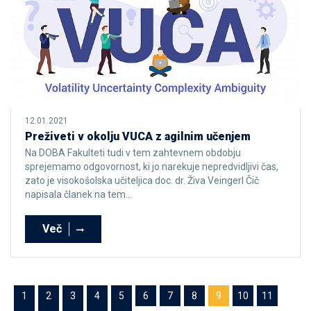
12.01.2021
Preživeti v okolju VUCA z agilnim učenjem
Na DOBA Fakulteti tudi v tem zahtevnem obdobju
sprejemamo odgovornost, ki jo narekuje nepredvidljivi čas,
zato je visokošolska učiteljica doc. dr. Živa Veingerl Čič
napisala članek na tem...
Več
1
2
3
4
5
6
7
8
9
10
11