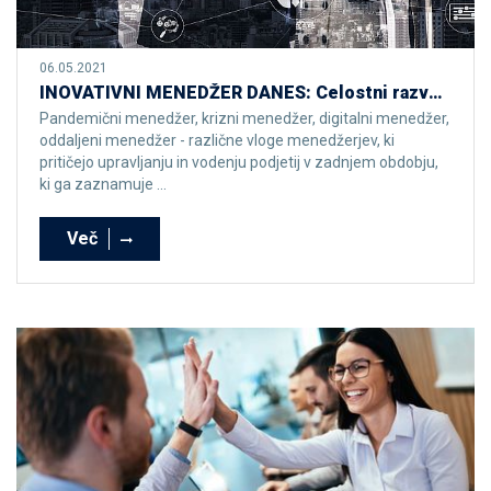
06.05.2021
INOVATIVNI MENEDŽER DANES: Celostni razvoj človeškega kapitala in trajnostno inoviranje
Pandemični menedžer, krizni menedžer, digitalni menedžer,
oddaljeni menedžer - različne vloge menedžerjev, ki
pritičejo upravljanju in vodenju podjetij v zadnjem obdobju,
ki ga zaznamuje ...
Več