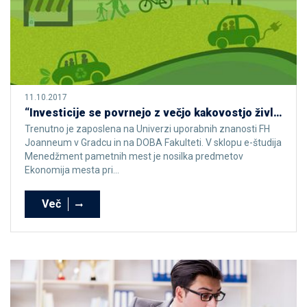
11.10.2017
“Investicije se povrnejo z večjo kakovostjo življenja prebivalcev v mestih”
Trenutno je zaposlena na Univerzi uporabnih znanosti FH
Joanneum v Gradcu in na DOBA Fakulteti. V sklopu e-študija
Menedžment pametnih mest je nosilka predmetov
Ekonomija mesta pri...
Več