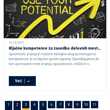
10.10.2017
Ključne kompetence za zasedbo delovnih mest leta 2020
Spretnosti, znanja in veščine običajno skupaj imenujemo
kompetence, ki so ključno gonilo uspeha. Opredeljujemo jih
kot »povezane vrste znanja, sposobnosti, veščin in s...
Več
1
2
3
4
5
6
7
8
9
10
11