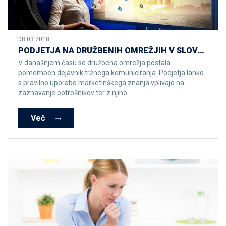
08.03.2018
PODJETJA NA DRUŽBENIH OMREŽJIH V SLOVENIJI Rezultati raziskave
V današnjem času so družbena omrežja postala
pomemben dejavnik tržnega komuniciranja. Podjetja lahko
s pravilno uporabo marketinškega znanja vplivajo na
zaznavanje potrošnikov ter z njiho...
Več