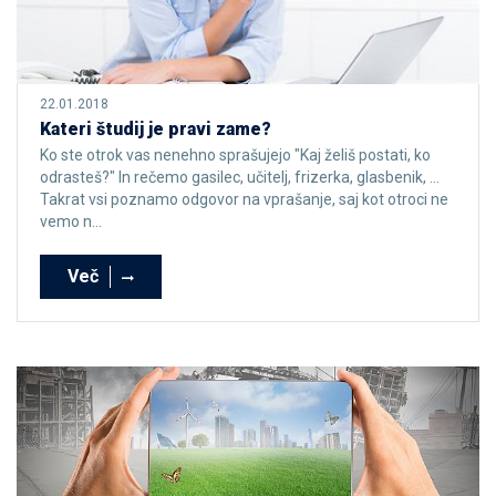
22.01.2018
Kateri študij je pravi zame?
Ko ste otrok vas nenehno sprašujejo "Kaj želiš postati, ko
odrasteš?" In rečemo gasilec, učitelj, frizerka, glasbenik, …
Takrat vsi poznamo odgovor na vprašanje, saj kot otroci ne
vemo n...
Več