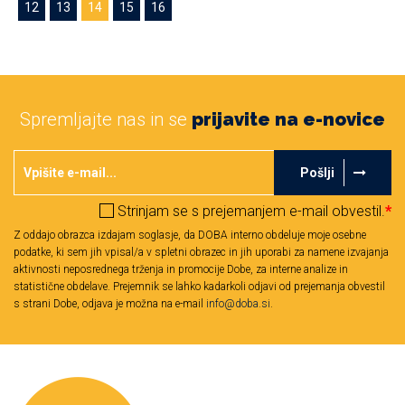
12
13
14
15
16
Spremljajte nas in se
prijavite na e-novice
Pošlji
Strinjam se s prejemanjem e-mail obvestil.
*
Z oddajo obrazca izdajam soglasje, da DOBA interno obdeluje moje osebne
podatke, ki sem jih vpisal/a v spletni obrazec in jih uporabi za namene izvajanja
aktivnosti neposrednega trženja in promocije Dobe, za interne analize in
statistične obdelave. Prejemnik se lahko kadarkoli odjavi od prejemanja obvestil
s strani Dobe, odjava je možna na e-mail
info@doba.si
.