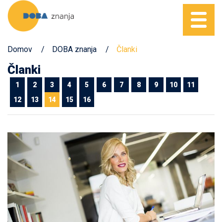
Domov
DOBA znanja
Članki
Članki
1
2
3
4
5
6
7
8
9
10
11
12
13
14
15
16