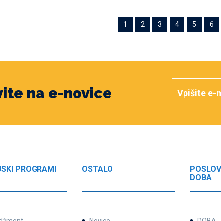
1
2
3
4
5
6
vite na e-novice
JSKI PROGRAMI
OSTALO
POSLOV
DOBA
džment
Novice
DOBA