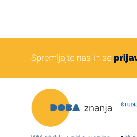
Spremljajte nas in se
prija
ŠTUDI
DOBA Fakulteta je sodobna in moderna
Mene