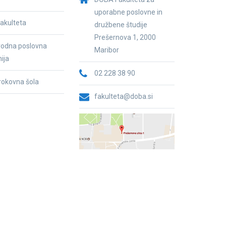
uporabne poslovne in
akulteta
družbene študije
Prešernova 1, 2000
odna poslovna
Maribor
ija
02 228 38 90
trokovna šola
fakulteta@doba.si