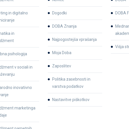
ing in digitalno
Dogodki
DOBA F
iciranje
DOBA Znanja
Mednar
atika in
akadem
Najpogostejša vprašanja
džment
Višja s
Moja Doba
bna psihologija
Zaposlitev
žment v sociali in
aževanju
Politika zasebnosti in
varstva podatkov
rodno inovativno
vanje
Nastavitve piškotkov
žment marketinga
daje
džment pametnih