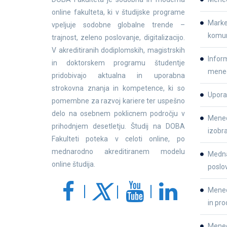
online fakulteta, ki v študijske programe
Market
vpeljuje sodobne globalne trende –
komun
trajnost, zeleno poslovanje, digitalizacijo.
V akreditiranih dodiplomskih, magistrskih
Inform
in doktorskem programu študentje
mene
pridobivajo aktualna in uporabna
strokovna znanja in kompetence, ki so
Upora
pomembne za razvoj kariere ter uspešno
delo na osebnem poklicnem področju v
Mened
prihodnjem desetletju. Študij na DOBA
izobr
Fakulteti poteka v celoti online, po
mednarodno akreditiranem modelu
Medna
online študija.
poslo
Mened
in pro
Mene