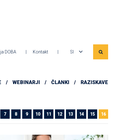
ja DOBA
Kontakt
SI
E
WEBINARJI
ČLANKI
RAZISKAVE
7
8
9
10
11
12
13
14
15
16