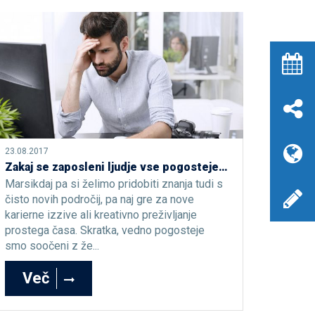
23.08.2017
Zakaj se zaposleni ljudje vse pogosteje odločajo za online izobraževanje
Marsikdaj pa si želimo pridobiti znanja tudi s
čisto novih področij, pa naj gre za nove
karierne izzive ali kreativno preživljanje
prostega časa. Skratka, vedno pogosteje
smo soočeni z že...
Več