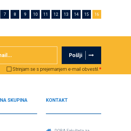
7
8
9
10
11
12
13
14
15
16
Pošlji
Strinjam se s prejemanjem e-mail obvestil.
*
NA SKUPINA
KONTAKT
DOBA Fakulteta za