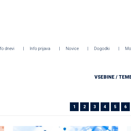
nfo dnevi
Info prijava
Novice
Dogodki
Mo
VSEBINE / TEM
1
2
3
4
5
6