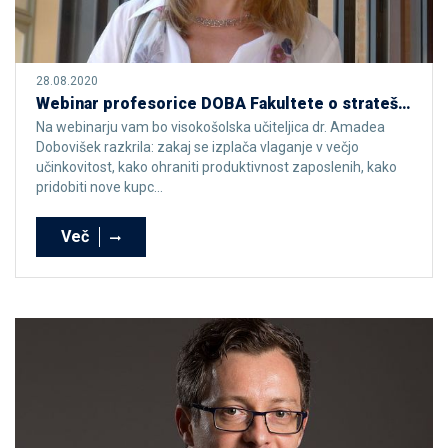
28.08.2020
Webinar profesorice DOBA Fakultete o strateških pristopih za čim hitrejše premagovanje krize
Na webinarju vam bo visokošolska učiteljica dr. Amadea
Dobovišek razkrila: zakaj se izplača vlaganje v večjo
učinkovitost, kako ohraniti produktivnost zaposlenih, kako
pridobiti nove kupc...
Več