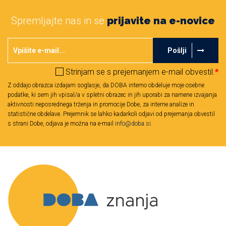
Spremljajte nas in se
prijavite na e-novice
Pošlji
Strinjam se s prejemanjem e-mail obvestil.
*
Z oddajo obrazca izdajam soglasje, da DOBA interno obdeluje moje osebne
podatke, ki sem jih vpisal/a v spletni obrazec in jih uporabi za namene izvajanja
aktivnosti neposrednega trženja in promocije Dobe, za interne analize in
statistične obdelave. Prejemnik se lahko kadarkoli odjavi od prejemanja obvestil
s strani Dobe, odjava je možna na e-mail
info@doba.si
.