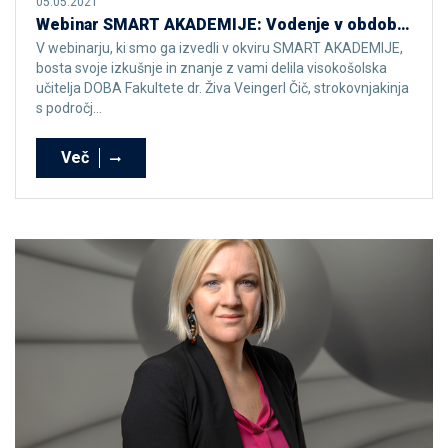
05.05.2021
Webinar SMART AKADEMIJE: Vodenje v obdobju sprememb – Kako zgraditi zmagovalni tim
V webinarju, ki smo ga izvedli v okviru SMART AKADEMIJE,
bosta svoje izkušnje in znanje z vami delila visokošolska
učitelja DOBA Fakultete dr. Živa Veingerl Čič, strokovnjakinja
s področj...
Več