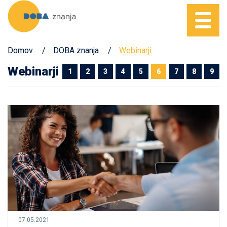
Domov
DOBA znanja
Webinarji
Webinarji
1
2
3
4
5
6
7
8
9
07.05.2021