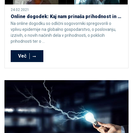
24.02.2021
Online dogodek: Kaj nam prinaša prihodnost in kaj smo se naučili
Na online dogodku so odlični sogovorniki spregovorili o
vplivu epidemije na globalno gospodarstvo, o poslovanju,
izzivih, o novih načinih dela v prihodnosti, o poklicih
prihodnosti ter o ...
Več