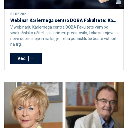
01.02.2021
Webinar Kariernega centra DOBA Fakultete: Kako najti in oceniti svojo podjetniško idejo
V webinarju Kariernega centra DOBA Fakultete vam bo
visokošolska učiteljica s primeri predstavila, kako se rojevajo
nove dobre ideje in na kaj je treba pomisliti, če boste vstopili
na trg...
Več