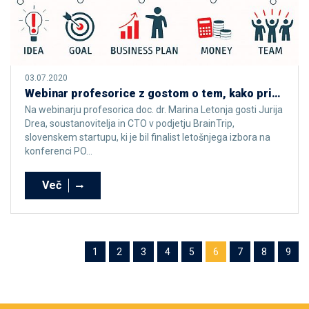
03.07.2020
Webinar profesorice z gostom o tem, kako pridobiti podporo za razvoj startupa
Na webinarju profesorica doc. dr. Marina Letonja gosti Jurija
Drea, soustanovitelja in CTO v podjetju BrainTrip,
slovenskem startupu, ki je bil finalist letošnjega izbora na
konferenci PO...
Več
1
2
3
4
5
6
7
8
9