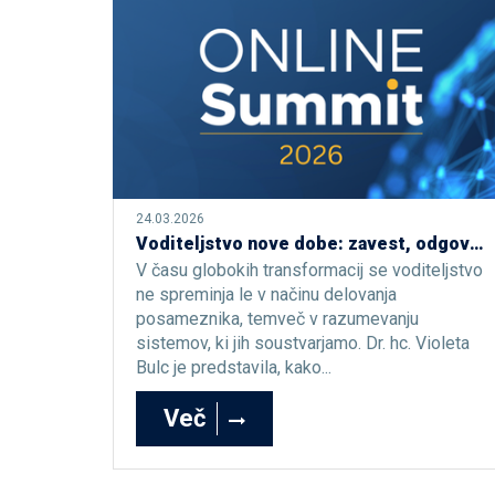
24.03.2026
Voditeljstvo nove dobe: zavest, odgovornost in pogum v času sprememb
V času globokih transformacij se voditeljstvo
ne spreminja le v načinu delovanja
posameznika, temveč v razumevanju
sistemov, ki jih soustvarjamo. Dr. hc. Violeta
Bulc je predstavila, kako...
Več