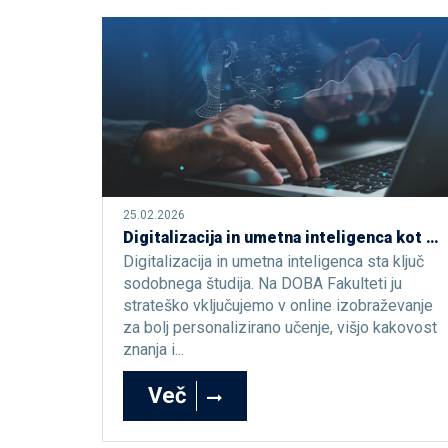
25.02.2026
Digitalizacija in umetna inteligenca kot temelj sodobnega študijskega procesa
Digitalizacija in umetna inteligenca sta ključ
sodobnega študija. Na DOBA Fakulteti ju
strateško vključujemo v online izobraževanje
za bolj personalizirano učenje, višjo kakovost
znanja i...
Več