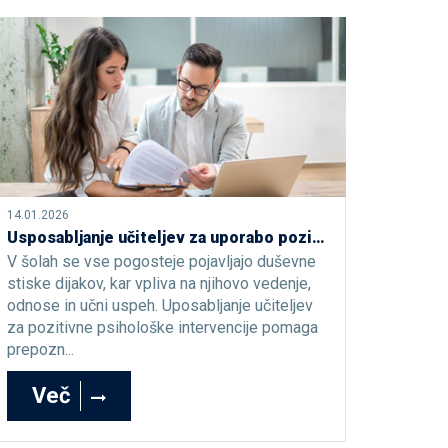
14.01.2026
Usposabljanje učiteljev za uporabo pozitivnih psiholoških intervencij v podporo dobremu počutju in duševnemu zdravju dijakov
V šolah se vse pogosteje pojavljajo duševne
stiske dijakov, kar vpliva na njihovo vedenje,
odnose in učni uspeh. Uposabljanje učiteljev
za pozitivne psihološke intervencije pomaga
prepozn...
Več