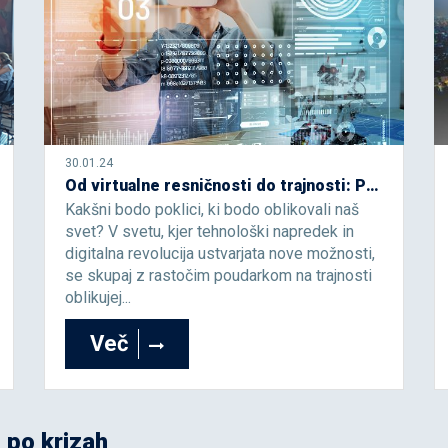
30.01.24
Od virtualne resničnosti do trajnosti: Poklici prihodnosti
Kakšni bodo poklici, ki bodo oblikovali naš
svet? V svetu, kjer tehnološki napredek in
digitalna revolucija ustvarjata nove možnosti,
se skupaj z rastočim poudarkom na trajnosti
oblikujej...
Več
 po krizah