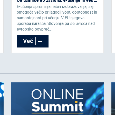
Od učilnice do zaslona: e-učenje ni več alternativa, ampak prihodnost izobraževanja
E-učenje spreminja način izobraževanja, saj
omogoča večjo prilagodljivost, dostopnost in
samostojnost pri učenju. V EU njegova
uporaba narašča, Slovenija pa se uvršča nad
evropsko povpreč...
Več