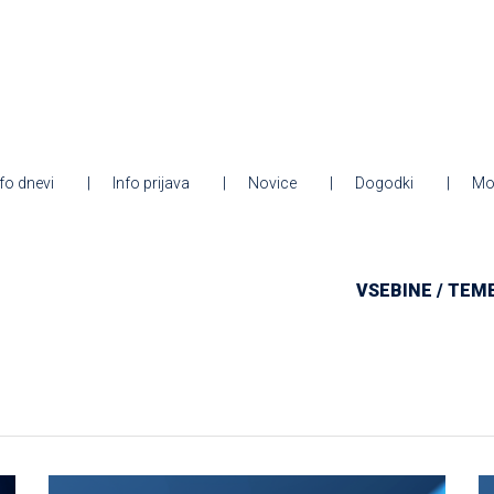
nfo dnevi
Info prijava
Novice
Dogodki
Mo
VSEBINE / TEM