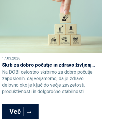
17.03.2026
Skrb za dobro počutje in zdravo življenje na DOBI: naložba v zavzetost in odličnost
Na DOBI celostno skrbimo za dobro počutje
zaposlenih, saj verjamemo, da je zdravo
delovno okolje ključ do večje zavzetosti,
produktivnosti in dolgoročne stabilnosti.
Več