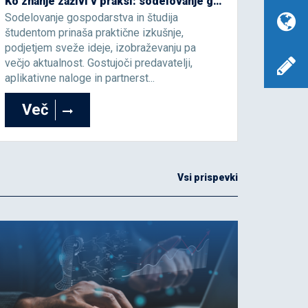
Ko znanje zaživi v praksi: sodelovanje gospodarstva in študija, ki ustvarja dodano vrednost
Sodelovanje gospodarstva in študija
študentom prinaša praktične izkušnje,
podjetjem sveže ideje, izobraževanju pa
večjo aktualnost. Gostujoči predavatelji,
aplikativne naloge in partnerst...
Več
Vsi prispevki