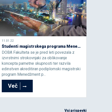
11.01.22
Študenti magistrskega programa Menedžment pametnih mest med študijem spoznavajo najboljšo prakso v svetu in v Sloveniji
DOBA Fakulteta se je pred leti povezala z
izvrstnimi strokovnjaki za oblikovanje
koncepta pametne skupnosti ter razvila
edinstven akreditiran podiplomski magistrski
program Menedžment p...
Več
Vsi prispevki