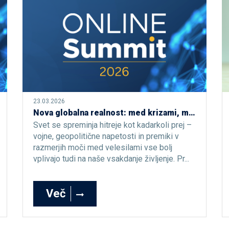
23.03.2026
Nova globalna realnost: med krizami, močjo in negotovostjo [Online Summit 2026]
Svet se spreminja hitreje kot kadarkoli prej –
vojne, geopolitične napetosti in premiki v
razmerjih moči med velesilami vse bolj
vplivajo tudi na naše vsakdanje življenje. Pr...
Več