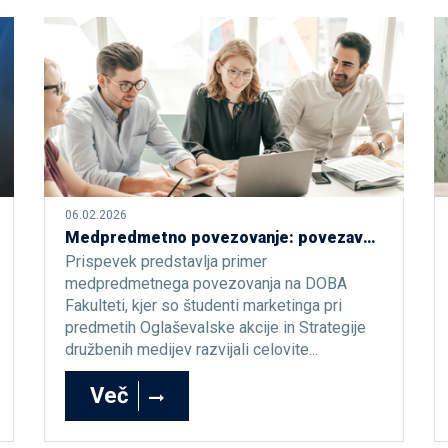
06.02.2026
Medpredmetno povezovanje: povezava oglaševalskih akcij in družbenih medijev
Prispevek predstavlja primer
medpredmetnega povezovanja na DOBA
Fakulteti, kjer so študenti marketinga pri
predmetih Oglaševalske akcije in Strategije
družbenih medijev razvijali celovite...
Več