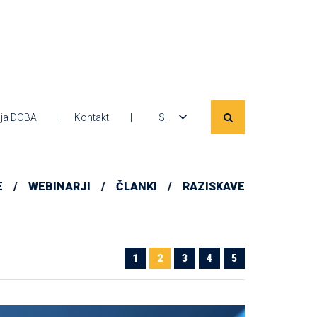
ja DOBA
Kontakt
SI
E
WEBINARJI
ČLANKI
RAZISKAVE
1
2
3
4
5