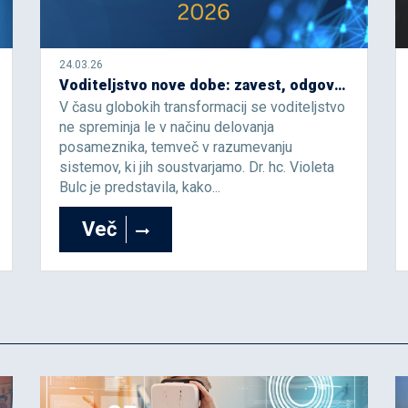
24.03.26
Voditeljstvo nove dobe: zavest, odgovornost in pogum v času sprememb
V času globokih transformacij se voditeljstvo
ne spreminja le v načinu delovanja
posameznika, temveč v razumevanju
sistemov, ki jih soustvarjamo. Dr. hc. Violeta
Bulc je predstavila, kako...
Več