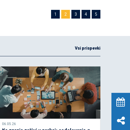
1
2
3
4
5
Vsi prispevki
06.05.26