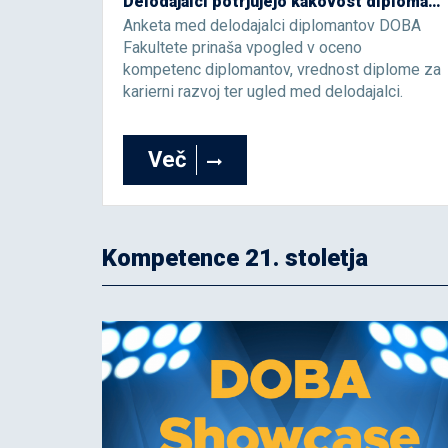
Delodajalci potrjujejo kakovost diplomantov DOBA Fakultete
Anketa med delodajalci diplomantov DOBA
Fakultete prinaša vpogled v oceno
kompetenc diplomantov, vrednost diplome za
karierni razvoj ter ugled med delodajalci.
Več
Kompetence 21. stoletja