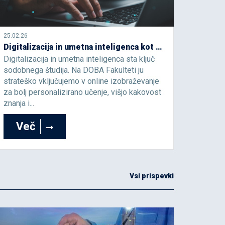
25.02.26
Digitalizacija in umetna inteligenca kot temelj sodobnega študijskega procesa
Digitalizacija in umetna inteligenca sta ključ
sodobnega študija. Na DOBA Fakulteti ju
strateško vključujemo v online izobraževanje
za bolj personalizirano učenje, višjo kakovost
znanja i...
Več
Vsi prispevki