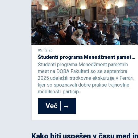
05.12.25
Študenti programa Menedžment pametnih mest na strokovni ekskurziji v italijanski Ferrari
Študenti programa Menedžment pametnih
mest na DOBA Fakulteti so se septembra
2025 udeležili strokovne ekskurzije v Ferrari,
kjer so spoznavali dobre prakse trajnostne
mobilnosti, particip...
Več
Kako biti uspešen v času med in