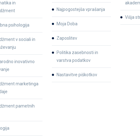
atika in
akadem
Najpogostejša vprašanja
džment
Višja s
Moja Doba
bna psihologija
Zaposlitev
žment v sociali in
aževanju
Politika zasebnosti in
varstva podatkov
rodno inovativno
vanje
Nastavitve piškotkov
žment marketinga
daje
džment pametnih
ogija