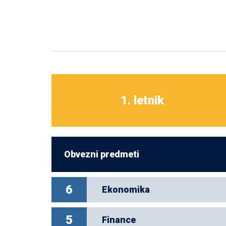
1. letnik
Obvezni predmeti
6
Ekonomika
5
Finance