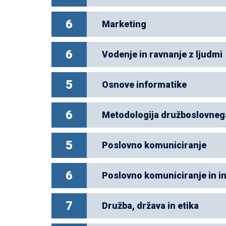
6
Marketing
6
Vodenje in ravnanje z ljudmi
5
Osnove informatike
6
Metodologija družboslovneg
5
Poslovno komuniciranje
6
Poslovno komuniciranje in inte
7
Družba, država in etika