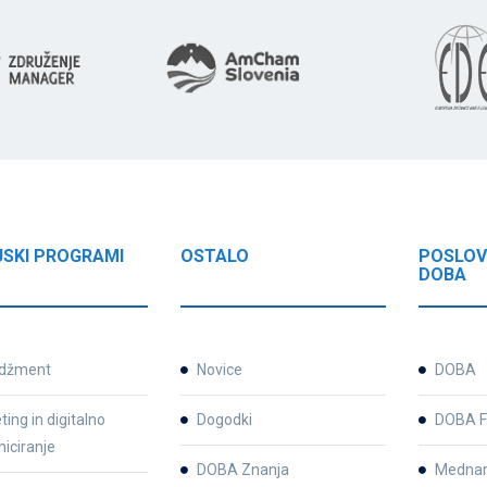
JSKI PROGRAMI
OSTALO
POSLOV
DOBA
džment
Novice
DOBA
ing in digitalno
Dogodki
DOBA F
iciranje
DOBA Znanja
Mednar