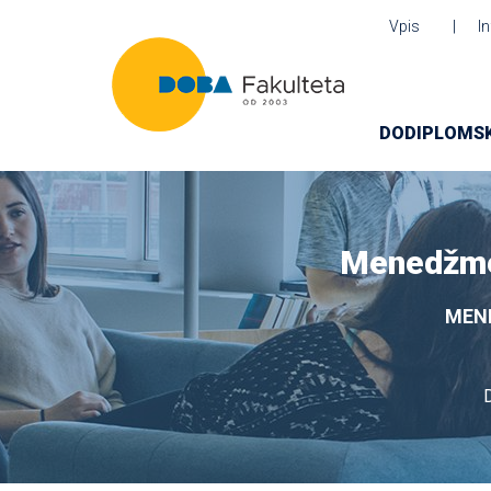
Vpis
I
DODIPLOMSK
Menedžmen
MENE