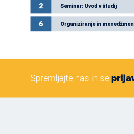
2
Seminar: Uvod v študij
6
Organiziranje in menedžmen
Spremljajte nas in se
prija