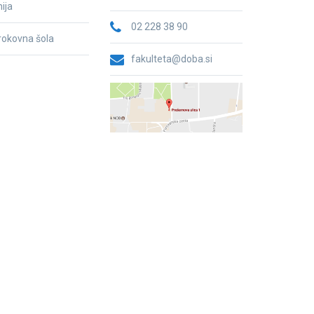
ija
02 228 38 90
trokovna šola
fakulteta@doba.si