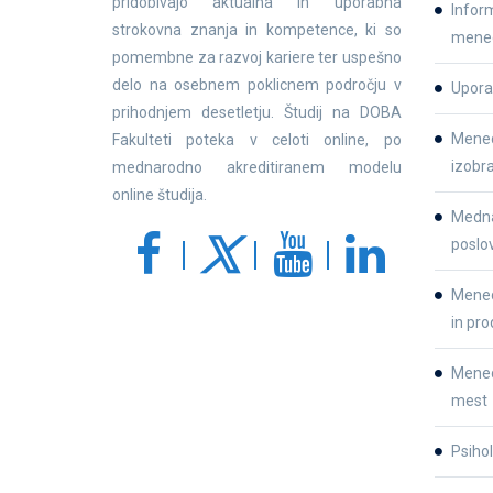
pridobivajo aktualna in uporabna
Inform
strokovna znanja in kompetence, ki so
mene
pomembne za razvoj kariere ter uspešno
delo na osebnem poklicnem področju v
Upora
prihodnjem desetletju. Študij na DOBA
Mened
Fakulteti poteka v celoti online, po
izobr
mednarodno akreditiranem modelu
online študija.
Medna
poslo
Mened
in pro
Mene
mest
Psihol