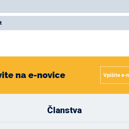
t
vite na e-novice
Članstva