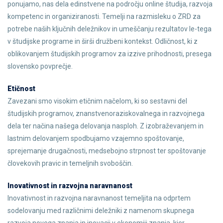
ponujamo, nas dela edinstvene na področju online študija, razvoja
kompetenc in organiziranosti. Temelji na razmisleku o ZRD za
potrebe naših ključnih deležnikov in umeščanju rezultatov le-tega
v študijske programe in širši družbeni kontekst. Odličnost, ki z
oblikovanjem študijskih programov za izzive prihodnosti, presega
slovensko povprečje.
Etičnost
Zavezani smo visokim etičnim načelom, ki so sestavni del
študijskih programov, znanstvenoraziskovalnega in razvojnega
dela ter načina našega delovanja nasploh. Z izobraževanjem in
lastnim delovanjem spodbujamo vzajemno spoštovanje,
sprejemanje drugačnosti, medsebojno strpnost ter spoštovanje
človekovih pravic in temeljnih svoboščin.
Inovativnost in razvojna naravnanost
Inovativnost in razvojna naravnanost temeljita na odprtem
sodelovanju med različnimi deležniki z namenom skupnega