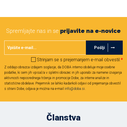
Spremljajte nas in se
prijavite na e-novice
Pošlji
Strinjam se s prejemanjem e-mail obvestil.
*
Z oddajo obrazca izdajam soglasje, da DOBA interno obdeluje moje osebne
podatke, ki sem jih vpisal/a v spletni obrazec in jih uporabi za namene izvajanja
aktivnosti neposrednega trženja in promocije Dobe, za interne analize in
statistične obdelave. Prejemnik se lahko kadarkoli odjavi od prejemanja obvestil
s strani Dobe, odjava je možna na e-mail
info@doba.si
.
Članstva