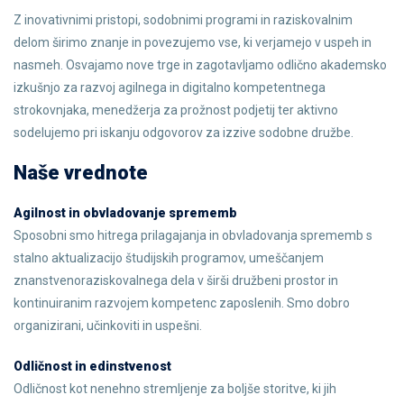
Z inovativnimi pristopi, sodobnimi programi in raziskovalnim
delom širimo znanje in povezujemo vse, ki verjamejo v uspeh in
nasmeh. Osvajamo nove trge in zagotavljamo odlično akademsko
izkušnjo za razvoj agilnega in digitalno kompetentnega
strokovnjaka, menedžerja za prožnost podjetij ter aktivno
sodelujemo pri iskanju odgovorov za izzive sodobne družbe.
Naše vrednote
Agilnost in obvladovanje sprememb
Sposobni smo hitrega prilagajanja in obvladovanja sprememb s
stalno aktualizacijo študijskih programov, umeščanjem
znanstvenoraziskovalnega dela v širši družbeni prostor in
kontinuiranim razvojem kompetenc zaposlenih. Smo dobro
organizirani, učinkoviti in uspešni.
Odličnost in edinstvenost
Odličnost kot nenehno stremljenje za boljše storitve, ki jih