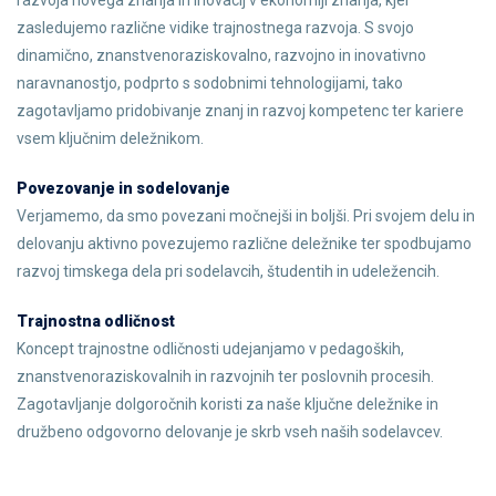
razvoja novega znanja in inovacij v ekonomiji znanja, kjer
zasledujemo različne vidike trajnostnega razvoja. S svojo
dinamično, znanstvenoraziskovalno, razvojno in inovativno
naravnanostjo, podprto s sodobnimi tehnologijami, tako
zagotavljamo pridobivanje znanj in razvoj kompetenc ter kariere
vsem ključnim deležnikom.
Povezovanje in sodelovanje
Verjamemo, da smo povezani močnejši in boljši. Pri svojem delu in
delovanju aktivno povezujemo različne deležnike ter spodbujamo
razvoj timskega dela pri sodelavcih, študentih in udeležencih.
Trajnostna odličnost
Koncept trajnostne odličnosti udejanjamo v pedagoških,
znanstvenoraziskovalnih in razvojnih ter poslovnih procesih.
Zagotavljanje dolgoročnih koristi za naše ključne deležnike in
družbeno odgovorno delovanje je skrb vseh naših sodelavcev.