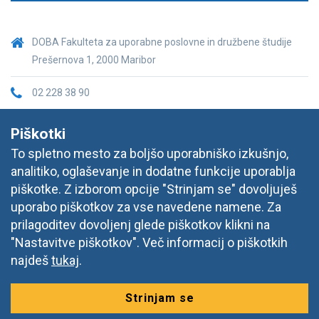
DOBA Fakulteta za uporabne poslovne in družbene študije
Prešernova 1, 2000 Maribor
02 228 38 90
fakulteta@doba.si
Piškotki
To spletno mesto za boljšo uporabniško izkušnjo,
analitiko, oglaševanje in dodatne funkcije uporablja
piškotke. Z izborom opcije "Strinjam se" dovoljuješ
uporabo piškotkov za vse navedene namene. Za
prilagoditev dovoljenj glede piškotkov klikni na
"Nastavitve piškotkov". Več informacij o piškotkih
najdeš
tukaj
.
Strinjam se
© 2026 DOBA, Prešernova ulica 1, 2000 Maribor,
Vse pravice