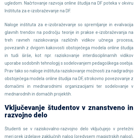
ugledom. Načrtovanje razvoja online študija na DF poteka v okviru
Inštituta za e-izobraževanje na DF.
Naloge inštituta za e-izobraževanje so spremljanje in evalvacija
glavnih trendov na področju teorije in prakse e-izobraževanja na
treh ravneh raziskovanja različnih vidikov učnega procesa,
povezanih z dvigom kakovosti obstoječega modela online študija
in tudi širše, kot npr. raziskovanje interdisciplinarnih vidikov
uporabe sodobnih tehnologij s sodelovanjem pedagoškega osebja.
Prav tako so naloge inštituta raziskovanje možnosti za nadgradnjo
obstoječega modela online študija na DF, strokovno povezovanje z
domačimi in mednarodnimi organizacijami ter sodelovanje v
mednarodnih in domačih projektih.
Vključevanje študentov v znanstveno in
razvojno delo
Študenti se v raziskovalno-razvojno delo vključujejo v pretežni
meri prek izdelave zaključnih nalog (predvsem magistrskih nalog),