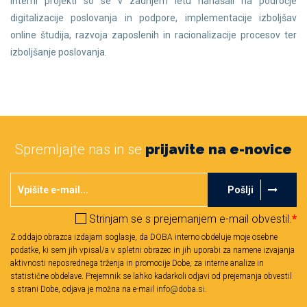
Interni projekti so se v zadnjem letu nanašali na področje
digitalizacije poslovanja in podpore, implementacije izboljšav
online študija, razvoja zaposlenih in racionalizacije procesov ter
izboljšanje poslovanja.
Spremljajte nas in se
prijavite na e-novice
Pošlji
Strinjam se s prejemanjem e-mail obvestil.
*
Z oddajo obrazca izdajam soglasje, da DOBA interno obdeluje moje osebne
podatke, ki sem jih vpisal/a v spletni obrazec in jih uporabi za namene izvajanja
aktivnosti neposrednega trženja in promocije Dobe, za interne analize in
statistične obdelave. Prejemnik se lahko kadarkoli odjavi od prejemanja obvestil
s strani Dobe, odjava je možna na e-mail
info@doba.si
.