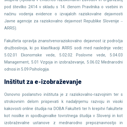
pod številko 2414 v skladu s 14. členom Pravilnika o vsebini in
načinu vodenja evidence o izvajalcih raziskovalne dejavnosti
Javne agencije za raziskovalno dejavnost Republike Slovenije ‒
ARRS).
Fakulteta opravlja znanstvenoraziskovalno dejavnost iz področja
družboslovja, ki po klasifikaciji ARRS sodi med naslednje vede
:
5.02.01 Ekonomske vede, 5.02.02 Poslovne vede, 5.04.03
Management, 5.01 Vzgoja in izobraževanje, 5.06.02 Mednarodni
odnosi in 5.09 Psihologija.
Inštitut za e-izobraževanje
Osnovno poslanstvo inštituta je z raziskovalno-razvojnim ter s
strokovnim delom prispevati k nadaljnjemu razvoju in visoki
kakovosti online študija na DOBA Fakulteti ter h krepitvi fakultete
kot nosilke in spodbujevalke tovrstnega študija v Slovenji in kot
izobraževalne ustanove z mednarodno prepoznavnostjo in