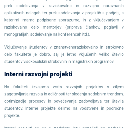
prek sodelovanja v raziskovalno in razvojno naravnanih
aplikativnih nalogah ter prek sodelovanja v projektih s podjetji, s
katerimi imamo podpisane sporazume, in z vključevanjem v
raziskovalno delo mentorjev (priprava člankov, poglavij v
monografijah, sodelovanje na konferencah itd.).
Vključevanje študentov v znanstvenoraziskovalno in strokovno
delo fakultete je dobro, saj je letno vključenih veliko število
študentov visokošolskih strokovnih in magistrskih programov.
Interni razvojni projekti
Na fakulteti izvajamo vrsto razvojnih projektov s ciljem
zagotavljanja razvoja in odličnosti ter sledenja sodobnim trendom,
optimizacije procesov in povečevanja zadovoljstva ter števila
študentov. Interne projekte delimo na vodstvene in področne
projekte.