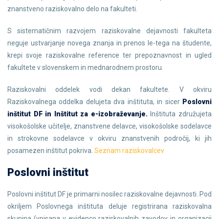
znanstveno raziskovalno delo na fakulteti.
S sistematičnim razvojem raziskovalne dejavnosti fakulteta
neguje ustvarjanje novega znanja in prenos le-tega na študente,
krepi svoje raziskovalne reference ter prepoznavnost in ugled
fakultete v slovenskem in mednarodnem prostoru.
Raziskovalni oddelek vodi dekan fakultete. V okviru
Raziskovalnega oddelka delujeta dva inštituta, in sicer
Poslovni
inštitut DF in Inštitut za e-izobraževanje.
Inštituta združujeta
visokošolske učitelje, znanstvene delavce, visokošolske sodelavce
in strokovne sodelavce v okviru znanstvenih področij, ki jih
posamezen inštitut pokriva.
Seznam raziskovalcev
Poslovni inštitut
Poslovni inštitut DF je primarni nosilec raziskovalne dejavnosti. Pod
okriljem Poslovnega inštituta deluje registrirana raziskovalna
skupina (vpisana v evidenco raziskovalnih zavodov in organizacij