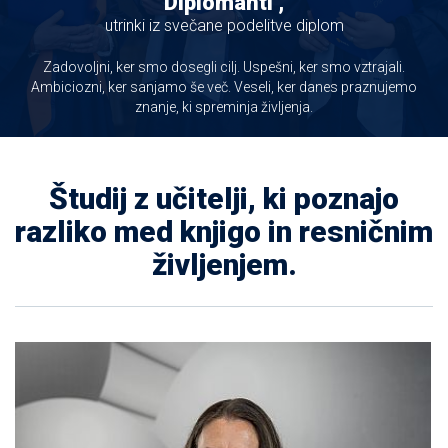
Diplomanti ,
utrinki iz svečane podelitve diplom
Zadovoljni, ker smo dosegli cilj. Uspešni, ker smo vztrajali.
Ambiciozni, ker sanjamo še več. Veseli, ker danes praznujemo
znanje, ki spreminja življenja.
Študij z učitelji, ki poznajo
razliko med knjigo in resničnim
življenjem.