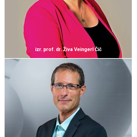
izr. prof. dr. Živa Veingerl Čič