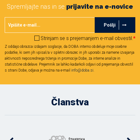
Spremljajte nas in se
prijavite na e-novice
Pošlji
Strinjam se s prejemanjem e-mail obvestil.
*
Z oddajo obrazca izdajam soglasje, da DOBA interno obdeluje moje osebne
podatke, ki sem jih vpisal/a v spletni obrazec in jih uporabi za namene izvajanja
aktivnosti neposrednega trženja in promocije Dobe, za interne analize in
statistične obdelave. Prejemnik se lahko kadarkoli odjavi od prejemanja obvestil
s strani Dobe, odjava je možna na e-mail
info@doba.si
.
Članstva