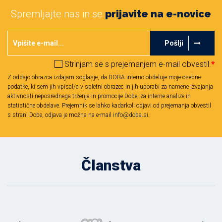
Spremljajte nas in se
prijavite na e-novice
Pošlji
Strinjam se s prejemanjem e-mail obvestil.
*
Z oddajo obrazca izdajam soglasje, da DOBA interno obdeluje moje osebne
podatke, ki sem jih vpisal/a v spletni obrazec in jih uporabi za namene izvajanja
aktivnosti neposrednega trženja in promocije Dobe, za interne analize in
statistične obdelave. Prejemnik se lahko kadarkoli odjavi od prejemanja obvestil
s strani Dobe, odjava je možna na e-mail
info@doba.si
.
Članstva