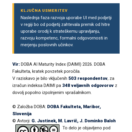
KLJUČNA USMERITEV
Naslednja faza razvoja uporabe UI med podjetji
v regiji bo od podjetij zahtevala premik od hitre
uporabe orodij k strateškemu upravljanju,
razvoju kompetenc, formalni odgovornosti in
merjenju poslovnih učinkov.
Vir:
DOBA AI Maturity Index (DAIMI) 2026. DOBA
Fakulteta, kratek povzetek poročila.
V raziskavo je bilo vključenih
503 respondentov
, za
izračun indeksa DAIMI pa
348 veljavnih odgovorov
z
dovolj popolno izpolnjenim vprašalnikom.
© Založba DOBA:
DOBA Fakulteta, Maribor,
Slovenija
© Avtorji:
G. Justinek, M. Lavrič, J. Dominko Baloh
To delo je objavljeno pod