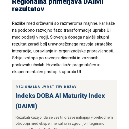
Regionalna primerjava DAIMI
rezultatov
Razlike med državami so razmeroma majhne, kar kaže
na podobno razvojno fazo transformacije uprabe UI
med podjetji v regiji. Slovenija dosega najvišji skupni
rezultat zaradi bolj uravnoteženega razvoja strateške
integracije, upravljanja in organizacijske pripravljenosti.
Srbija izstopa po razvojni dinamiki in zaznanih
poslovnih učinkih. Hrvaška kaže pragmatičen in
eksperimentalen pristop k uporabi UI.
REGIONALNA UVRSTITEV DRŽAV
Indeks DOBA AI Maturity Index
(DAIMI)
Rezultati kažejo, da se vse tri države nahajajo v prehodnem
obdobju med eksperimentalno in zgodnjo integrirano