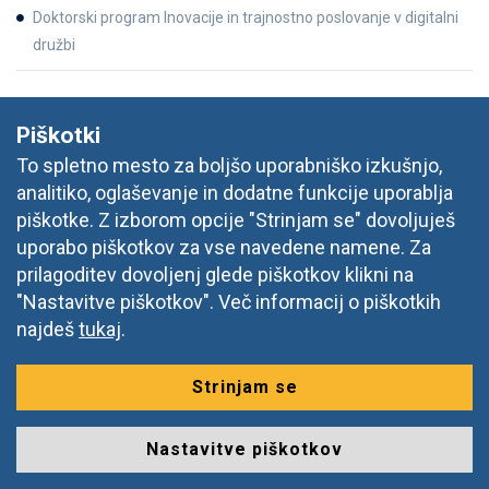
Doktorski program Inovacije in trajnostno poslovanje v digitalni
družbi
OSTALO
Piškotki
To spletno mesto za boljšo uporabniško izkušnjo,
analitiko, oglaševanje in dodatne funkcije uporablja
piškotke. Z izborom opcije "Strinjam se" dovoljuješ
Novice
uporabo piškotkov za vse navedene namene. Za
prilagoditev dovoljenj glede piškotkov klikni na
Dogodki
"Nastavitve piškotkov". Več informacij o piškotkih
DOBA Znanja
najdeš
tukaj
.
Najpogostejša vprašanja
Strinjam se
Moja Doba
Nastavitve piškotkov
Zaposlitev