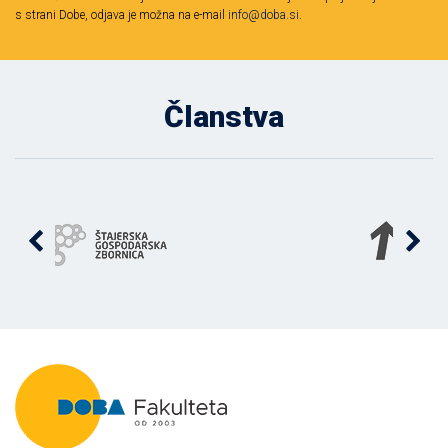
s strani Dobe, odjava je možna na e-mail
info@doba.si
.
Članstva