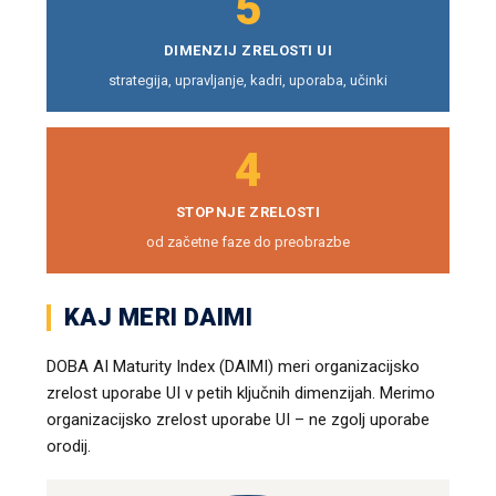
5
DIMENZIJ ZRELOSTI UI
strategija, upravljanje, kadri, uporaba, učinki
4
STOPNJE ZRELOSTI
od začetne faze do preobrazbe
KAJ MERI DAIMI
DOBA AI Maturity Index (DAIMI) meri organizacijsko
zrelost uporabe UI v petih ključnih dimenzijah. Merimo
organizacijsko zrelost uporabe UI – ne zgolj uporabe
orodij.