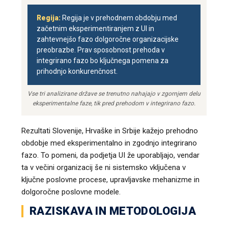
Regija:
Regija je v prehodnem obdobju med
začetnim eksperimentiranjem z UI in
zahtevnejšo fazo dolgoročne organizacijske
preobrazbe. Prav sposobnost prehoda v
integrirano fazo bo ključnega pomena za
prihodnjo konkurenčnost.
Vse tri analizirane države se trenutno nahajajo v zgornjem delu
eksperimentalne faze, tik pred prehodom v integrirano fazo.
Rezultati Slovenije, Hrvaške in Srbije kažejo prehodno
obdobje med eksperimentalno in zgodnjo integrirano
fazo. To pomeni, da podjetja UI že uporabljajo, vendar
ta v večini organizacij še ni sistemsko vključena v
ključne poslovne procese, upravljavske mehanizme in
dolgoročne poslovne modele.
RAZISKAVA IN METODOLOGIJA