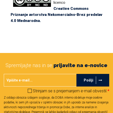
licenco
Creative Commons
Priznanje avtorstva Nekomercialno-Brez predelav
4.0 Mednarodna.
Spremljajte nas in se
prijavite na e-novice
Pošlji
Strinjam se s prejemanjem e-mail obvestil.
*
Z oddajo obrazca izdajam soglasje, da DOBA interno obdeluje moje osebne
podatke, ki sem jih vpisal/a v spletni obrazec in jih uporabi za namene izvajanja
aktivnosti neposrednega trženja in promocije Dobe, za interne analize in
statistične obdelave. Prejemnik se lahko kadarkoli odjavi od prejemanja obvestil