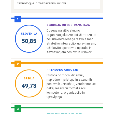
tehnologije in zaznavanimi učinki.
1
ZGODNJA INTEGRIRANA FAZA
Dosega najvišjo skupno
SLOVENIJA
organizacijsko zrelost UI — rezultat
bolj uravnoteženega razvoja med
50,85
strateško integracijo, upravljanjem,
učinkovito operativno uporabo in
zaznavanjem poslovnih učinkov.
2
PREHODNO OBDOBJE
Izstopa po močni dinamiki,
SRBIJA
naprednem pristopu in zaznanih
poslovnih učinkih UI, vendar ima še
49,73
nekaj rezerv pri formalizaciji
kompetenc, organizacije in
upravljanja.
3