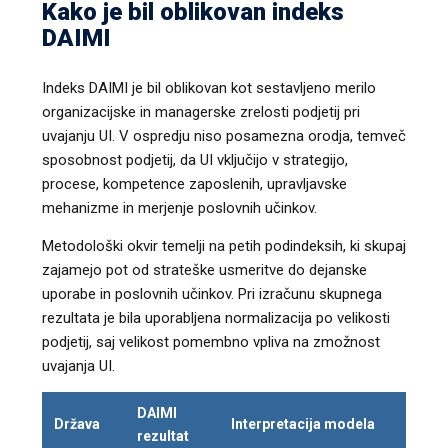
Kako je bil oblikovan indeks
DAIMI
Indeks DAIMI je bil oblikovan kot sestavljeno merilo
organizacijske in managerske zrelosti podjetij pri
uvajanju UI. V ospredju niso posamezna orodja, temveč
sposobnost podjetij, da UI vključijo v strategijo,
procese, kompetence zaposlenih, upravljavske
mehanizme in merjenje poslovnih učinkov.
Metodološki okvir temelji na petih podindeksih, ki skupaj
zajamejo pot od strateške usmeritve do dejanske
uporabe in poslovnih učinkov. Pri izračunu skupnega
rezultata je bila uporabljena normalizacija po velikosti
podjetij, saj velikost pomembno vpliva na zmožnost
uvajanja UI.
DAIMI
Država
Interpretacija modela
rezultat