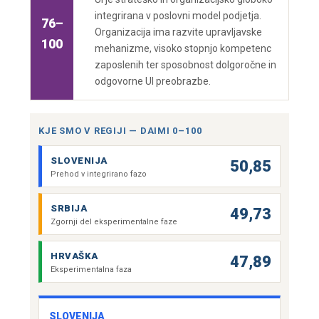
integrirana v poslovni model podjetja.
76–
Organizacija ima razvite upravljavske
100
mehanizme, visoko stopnjo kompetenc
zaposlenih ter sposobnost dolgoročne in
odgovorne UI preobrazbe.
KJE SMO V REGIJI — DAIMI 0–100
SLOVENIJA
50,85
Prehod v integrirano fazo
SRBIJA
49,73
Zgornji del eksperimentalne faze
HRVAŠKA
47,89
Eksperimentalna faza
SLOVENIJA