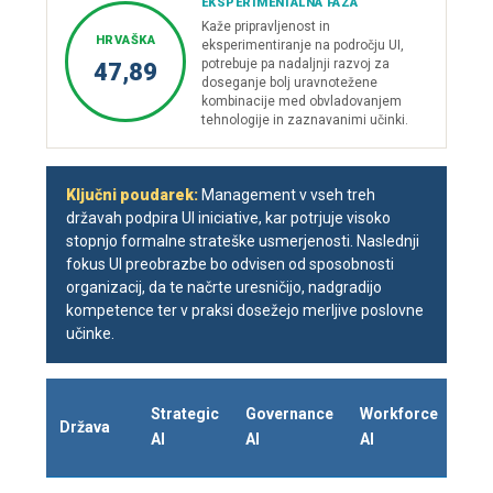
EKSPERIMENTALNA FAZA
Kaže pripravljenost in
HRVAŠKA
eksperimentiranje na področju UI,
potrebuje pa nadaljnji razvoj za
47,89
doseganje bolj uravnotežene
kombinacije med obvladovanjem
tehnologije in zaznavanimi učinki.
Ključni poudarek:
Management v vseh treh
državah podpira UI iniciative, kar potrjuje visoko
stopnjo formalne strateške usmerjenosti. Naslednji
fokus UI preobrazbe bo odvisen od sposobnosti
organizacij, da te načrte uresničijo, nadgradijo
kompetence ter v praksi dosežejo merljive poslovne
učinke.
Strategic
Governance
Workforce
Ope
Država
AI
AI
AI
AI