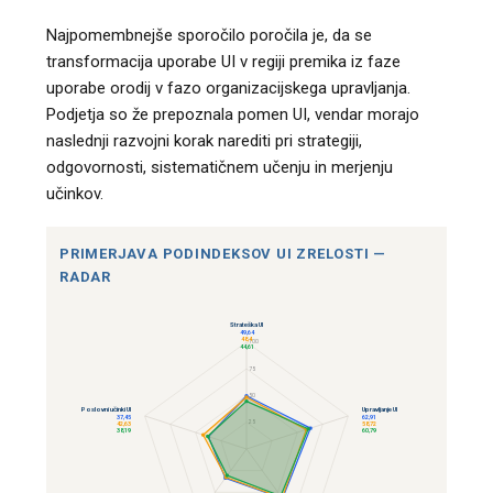
Najpomembnejše sporočilo poročila je, da se
transformacija uporabe UI v regiji premika iz faze
uporabe orodij v fazo organizacijskega upravljanja.
Podjetja so že prepoznala pomen UI, vendar morajo
naslednji razvojni korak narediti pri strategiji,
odgovornosti, sistematičnem učenju in merjenju
učinkov.
PRIMERJAVA PODINDEKSOV UI ZRELOSTI —
RADAR
Strateška UI
49,64
48,4
100
44,61
75
50
Poslovni učinki UI
Upravljanje UI
37,45
62,91
25
42,63
58,72
38,19
60,79