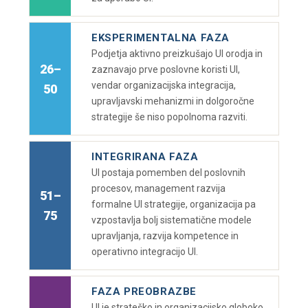
EKSPERIMENTALNA FAZA
Podjetja aktivno preizkušajo UI orodja in
26–
zaznavajo prve poslovne koristi UI,
vendar organizacijska integracija,
50
upravljavski mehanizmi in dolgoročne
strategije še niso popolnoma razviti.
INTEGRIRANA FAZA
UI postaja pomemben del poslovnih
procesov, management razvija
51–
formalne UI strategije, organizacija pa
75
vzpostavlja bolj sistematične modele
upravljanja, razvija kompetence in
operativno integracijo UI.
FAZA PREOBRAZBE
UI je strateško in organizacijsko globoko