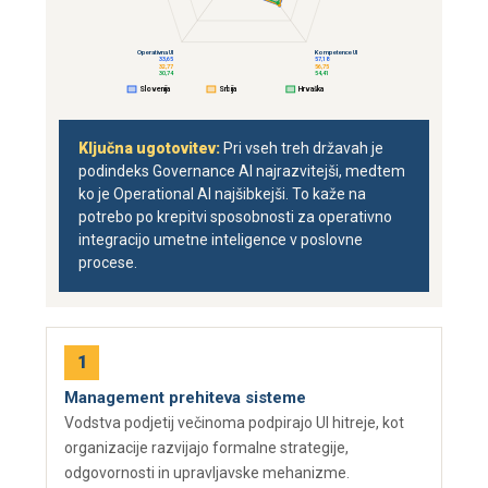
Operativna UI
Kompetence UI
33,65
57,18
32,77
56,75
30,74
54,41
Slovenija
Srbija
Hrvaška
Ključna ugotovitev:
Pri vseh treh državah je
podindeks Governance AI najrazvitejši, medtem
ko je Operational AI najšibkejši. To kaže na
potrebo po krepitvi sposobnosti za operativno
integracijo umetne inteligence v poslovne
procese.
Management prehiteva sisteme
Vodstva podjetij večinoma podpirajo UI hitreje, kot
organizacije razvijajo formalne strategije,
odgovornosti in upravljavske mehanizme.