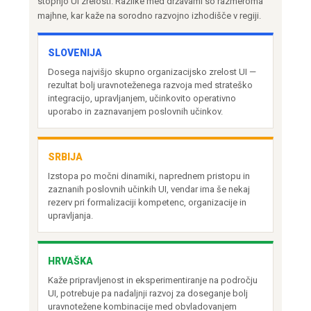
stopnjo UI zrelosti. Razlike med državami so razmeroma
majhne, kar kaže na sorodno razvojno izhodišče v regiji.
SLOVENIJA
Dosega najvišjo skupno organizacijsko zrelost UI —
rezultat bolj uravnoteženega razvoja med strateško
integracijo, upravljanjem, učinkovito operativno
uporabo in zaznavanjem poslovnih učinkov.
SRBIJA
Izstopa po močni dinamiki, naprednem pristopu in
zaznanih poslovnih učinkih UI, vendar ima še nekaj
rezerv pri formalizaciji kompetenc, organizacije in
upravljanja.
HRVAŠKA
Kaže pripravljenost in eksperimentiranje na področju
UI, potrebuje pa nadaljnji razvoj za doseganje bolj
uravnotežene kombinacije med obvladovanjem