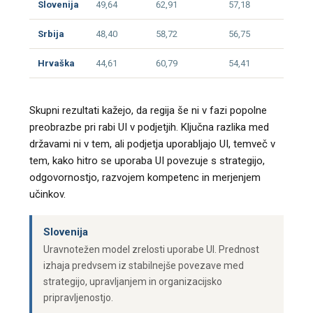
Slovenija
49,64
62,91
57,18
33,6
Srbija
48,40
58,72
56,75
32,7
Hrvaška
44,61
60,79
54,41
30,7
Skupni rezultati kažejo, da regija še ni v fazi popolne
preobrazbe pri rabi UI v podjetjih. Ključna razlika med
državami ni v tem, ali podjetja uporabljajo UI, temveč v
tem, kako hitro se uporaba UI povezuje s strategijo,
odgovornostjo, razvojem kompetenc in merjenjem
učinkov.
Slovenija
Uravnotežen model zrelosti uporabe UI. Prednost
izhaja predvsem iz stabilnejše povezave med
strategijo, upravljanjem in organizacijsko
pripravljenostjo.