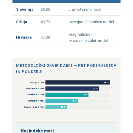
Slovenija
50,85
uravnotežen model
Srbija
49,73
razvojno dinamičen model
pragmatično-
Hrvaška
47,89
eksperimentalni model
METODOLOŠKI OKVIR DAIMI — PET PODINDEKSOV
IN PONDERJI
Strategic AI Index
30 %
Governance AI Index
25 %
Workforce AI Index
20 %
Operational AI Index
15 %
Business Impact AI Index
10 %
Kaj indeks meri