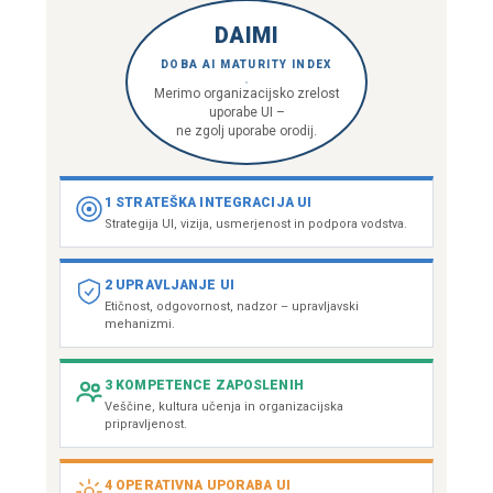
DAIMI
DOBA AI MATURITY INDEX
Merimo organizacijsko zrelost
uporabe UI –
ne zgolj uporabe orodij.
1 STRATEŠKA INTEGRACIJA UI
Strategija UI, vizija, usmerjenost in podpora vodstva.
2 UPRAVLJANJE UI
Etičnost, odgovornost, nadzor – upravljavski
mehanizmi.
3 KOMPETENCE ZAPOSLENIH
Veščine, kultura učenja in organizacijska
pripravljenost.
4 OPERATIVNA UPORABA UI