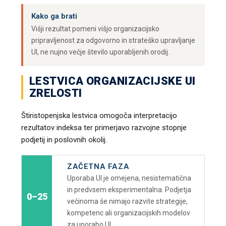
Kako ga brati
Višji rezultat pomeni višjo organizacijsko
pripravljenost za odgovorno in strateško upravljanje
UI, ne nujno večje število uporabljenih orodij.
LESTVICA ORGANIZACIJSKE UI
ZRELOSTI
Štiristopenjska lestvica omogoča interpretacijo
rezultatov indeksa ter primerjavo razvojne stopnje
podjetij in poslovnih okolij.
ZAČETNA FAZA
Uporaba UI je omejena, nesistematična
in predvsem eksperimentalna. Podjetja
0–25
večinoma še nimajo razvite strategije,
kompetenc ali organizacijskih modelov
za uporabo UI.