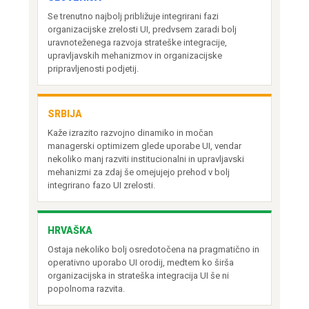
Se trenutno najbolj približuje integrirani fazi
organizacijske zrelosti UI, predvsem zaradi bolj
uravnoteženega razvoja strateške integracije,
upravljavskih mehanizmov in organizacijske
pripravljenosti podjetij.
SRBIJA
Kaže izrazito razvojno dinamiko in močan
managerski optimizem glede uporabe UI, vendar
nekoliko manj razviti institucionalni in upravljavski
mehanizmi za zdaj še omejujejo prehod v bolj
integrirano fazo UI zrelosti.
HRVAŠKA
Ostaja nekoliko bolj osredotočena na pragmatično in
operativno uporabo UI orodij, medtem ko širša
organizacijska in strateška integracija UI še ni
popolnoma razvita.