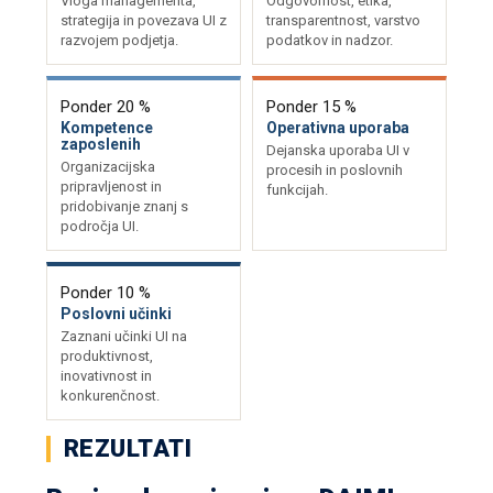
Vloga managementa,
Odgovornost, etika,
strategija in povezava UI z
transparentnost, varstvo
razvojem podjetja.
podatkov in nadzor.
Ponder 20 %
Ponder 15 %
Kompetence
Operativna uporaba
zaposlenih
Dejanska uporaba UI v
Organizacijska
procesih in poslovnih
pripravljenost in
funkcijah.
pridobivanje znanj s
področja UI.
Ponder 10 %
Poslovni učinki
Zaznani učinki UI na
produktivnost,
inovativnost in
konkurenčnost.
REZULTATI