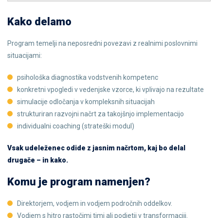
Kako delamo
Program temelji na neposredni povezavi z realnimi poslovnimi
situacijami:
psihološka diagnostika vodstvenih kompetenc
konkretni vpogledi v vedenjske vzorce, ki vplivajo na rezultate
simulacije odločanja v kompleksnih situacijah
strukturiran razvojni načrt za takojšnjo implementacijo
individualni coaching (strateški modul)
Vsak udeleženec odide z jasnim načrtom, kaj bo delal
drugače – in kako.
Komu je program namenjen?
Direktorjem, vodjem in vodjem področnih oddelkov.
Vodjem s hitro rastočimi timi ali podjetji v transformaciji.