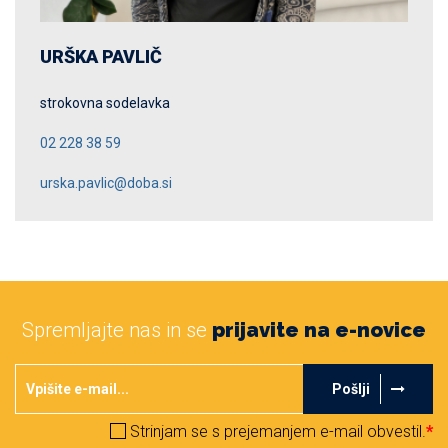
URŠKA PAVLIČ
strokovna sodelavka
02 228 38 59
urska.pavlic@doba.si
Spremljajte nas in se
prijavite na e-novice
Pošlji
Strinjam se s prejemanjem e-mail obvestil.
*