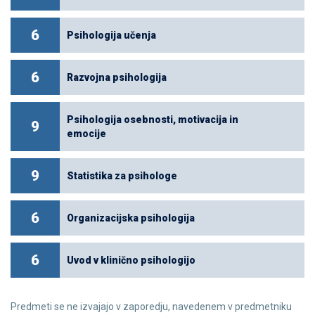
6
Psihologija učenja
6
Razvojna psihologija
Psihologija osebnosti, motivacija in
9
emocije
9
Statistika za psihologe
6
Organizacijska psihologija
6
Uvod v klinično psihologijo
Predmeti se ne izvajajo v zaporedju, navedenem v predmetniku