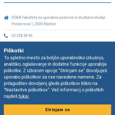
DOBA Fakulteta za uporabne poslovne in družbene študije
Prešernova 1, 2000 Maribor
02 228 38 90
fakulteta@doba.si
Piškotki
To spletno mesto za boljšo uporabniško izkušnjo,
analitiko, oglaševanje in dodatne funkcije uporablja
piškotke. Z izborom opcije "Strinjam se" dovoljuješ
uporabo piškotkov za vse navedene namene. Za
prilagoditev dovoljenj glede piškotkov klikni na
"Nastavitve piškotkov". Več informacij o piškotkih
najdeš
tukaj
.
Strinjam se
© 2026 DOBA, Prešernova ulica 1, 2000 Maribor,
Vse pravice