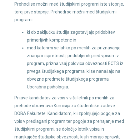
Prehodi so možni med študijskimi programi iste stopnje,
torej prve stopnje. Prehodi so možni med študijskimi
programi:
ki ob zaključku študija zagotavljajo pridobitev
primerljivih kompetenc in
med katerimi se lahko po merilih za priznavanje
znanja in spretnosti, pridobljenih pred vpisom v
program, prizna vsaj polovica obveznosti ECTS iz
prvega študijskega programa, ki se nanašajo na
obvezne predmete študijskega programa
Uporabna psihologija.
Prijave kandidatov za vpis v višji letnik po merilih za
prehode obravnava Komisija za študentske zadeve
DOBA Fakultete. Kandidatom, ki izpolnjujejo pogoje za
vpis v predlagani program ter pogoje za prehajanje med
študijskimi programi, se določijo letnik vpisa in
manjkajoče študijske obveznosti, ki jih morajo opraviti,