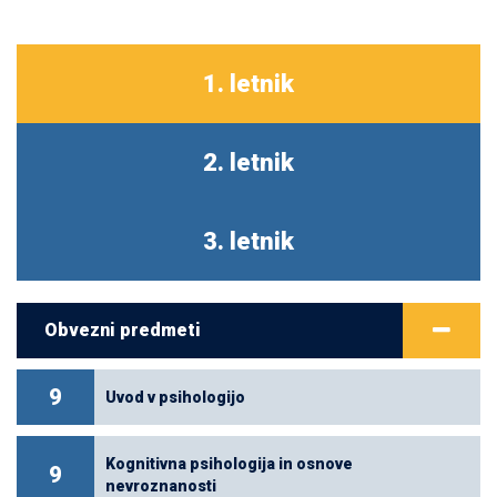
1. letnik
2. letnik
3. letnik
Obvezni predmeti
9
Uvod v psihologijo
Kognitivna psihologija in osnove
9
nevroznanosti