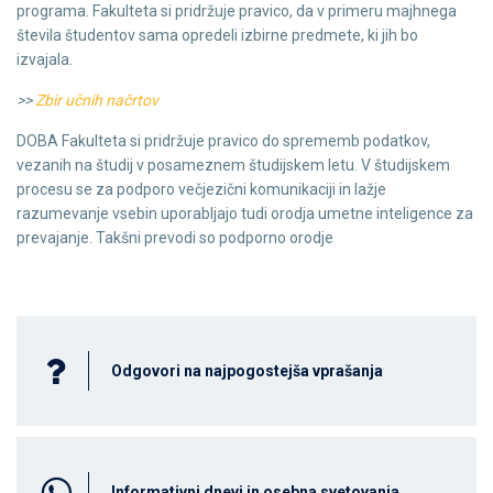
programa. Fakulteta si pridržuje pravico, da v primeru majhnega
števila študentov sama opredeli izbirne predmete, ki jih bo
izvajala.
>>
Zbir učnih načrtov
DOBA Fakulteta si pridržuje pravico do sprememb podatkov,
vezanih na študij v posameznem študijskem letu. V študijskem
procesu se za podporo večjezični komunikaciji in lažje
razumevanje vsebin uporabljajo tudi orodja umetne inteligence za
prevajanje. Takšni prevodi so podporno orodje
Odgovori na najpogostejša vprašanja
Informativni dnevi in osebna svetovanja