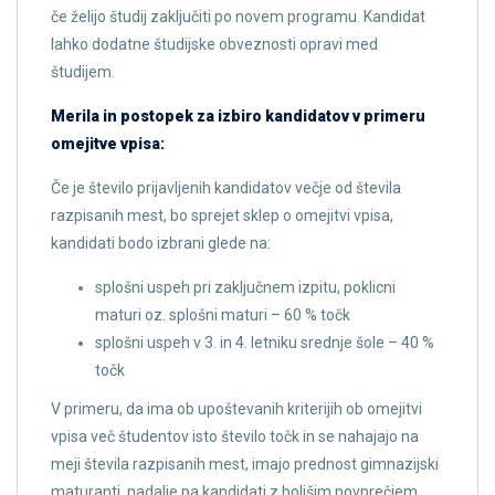
če želijo študij zaključiti po novem programu. Kandidat
lahko dodatne študijske obveznosti opravi med
študijem.
Merila in postopek za izbiro kandidatov v primeru
omejitve vpisa:
Če je število prijavljenih kandidatov večje od števila
razpisanih mest, bo sprejet sklep o omejitvi vpisa,
kandidati bodo izbrani glede na:
splošni uspeh pri zaključnem izpitu, poklicni
maturi oz. splošni maturi – 60 % točk
splošni uspeh v 3. in 4. letniku srednje šole – 40 %
točk
V primeru, da ima ob upoštevanih kriterijih ob omejitvi
vpisa več študentov isto število točk in se nahajajo na
meji števila razpisanih mest, imajo prednost gimnazijski
maturanti, nadalje pa kandidati z boljšim povprečjem