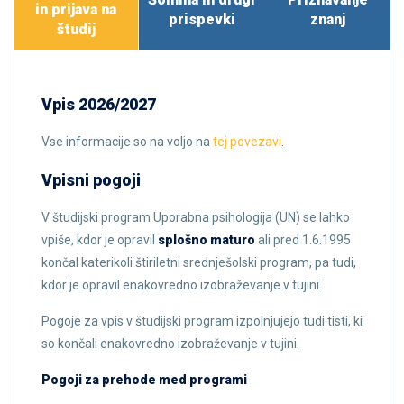
in prijava na
prispevki
znanj
študij
Vpis 2026/2027
Vse informacije so na voljo na
tej povezavi
.
Vpisni pogoji
V študijski program Uporabna psihologija (UN) se lahko
vpiše, kdor je opravil
splošno maturo
ali pred 1.6.1995
končal katerikoli štiriletni srednješolski program, pa tudi,
kdor je opravil enakovredno izobraževanje v tujini.
Pogoje za vpis v študijski program izpolnjujejo tudi tisti, ki
so končali enakovredno izobraževanje v tujini.
Pogoji za prehode med programi