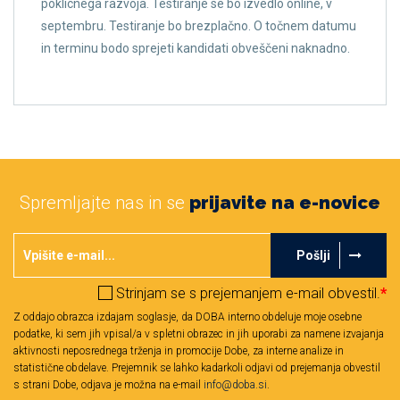
poklicnega razvoja. Testiranje se bo izvedlo online, v
septembru. Testiranje bo brezplačno. O točnem datumu
in terminu bodo sprejeti kandidati obveščeni naknadno.
Spremljajte nas in se
prijavite na e-novice
Pošlji
Strinjam se s prejemanjem e-mail obvestil.
*
Z oddajo obrazca izdajam soglasje, da DOBA interno obdeluje moje osebne
podatke, ki sem jih vpisal/a v spletni obrazec in jih uporabi za namene izvajanja
aktivnosti neposrednega trženja in promocije Dobe, za interne analize in
statistične obdelave. Prejemnik se lahko kadarkoli odjavi od prejemanja obvestil
s strani Dobe, odjava je možna na e-mail
info@doba.si
.