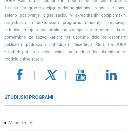
DOBA Fakulteta je sodobna in moderna online fakulteta, ki v
študijske programe vpeljuje sodobne globalne trende – trajnost,
zeleno poslovanje, digitalizacijo. V akreditiranih dodiplomskih,
magistrskih in doktorskem programu študentje pridobivajo
aktualna in uporabna strokovna znanja in kompetence, ki so
pomembne za razvoj kariere ter uspešno delo na osebnem
poklicnem področju v prihodnjem desetletju. Študij na DOBA
Fakulteti poteka v celoti online, po mednarodno akreditiranem
modelu online študija.
ŠTUDIJSKI PROGRAMI
Menedžment