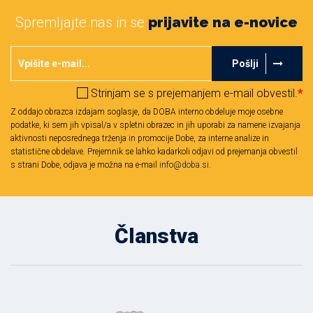
Spremljajte nas in se
prijavite na e-novice
Pošlji
Strinjam se s prejemanjem e-mail obvestil.
*
Z oddajo obrazca izdajam soglasje, da DOBA interno obdeluje moje osebne
podatke, ki sem jih vpisal/a v spletni obrazec in jih uporabi za namene izvajanja
aktivnosti neposrednega trženja in promocije Dobe, za interne analize in
statistične obdelave. Prejemnik se lahko kadarkoli odjavi od prejemanja obvestil
s strani Dobe, odjava je možna na e-mail
info@doba.si
.
Članstva