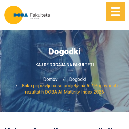
Dogodki
KAJ SE DOGAJA NA FAKULTETI
Domov
Dogodki
Kako pripravljena so podjetja na AI? Pogovor ob
rezultatih DOBA AI Maturity Index 2026