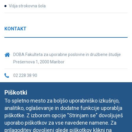
Višja strokovna šola
KONTAKT
DOBA Fakulteta za uporabne poslovne in družbene študije
Prešernova 1, 2000 Maribor
02 228 38 90
fakulteta@doba.si
Piškotki
To spletno mesto za boljšo uporabniško izkušnjo,
analitiko, oglaševanje in dodatne funkcije uporablja
piškotke. Z izborom opcije "Strinjam se" dovoljuješ
uporabo piškotkov za vse navedene namene. Za
prilagoditev dovoljenj glede piškotkov klikni na