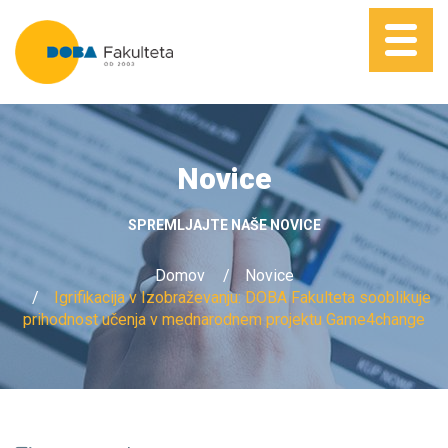
Novice
SPREMLJAJTE NAŠE NOVICE
Domov
Novice
Igrifikacija v Izobraževanju: DOBA Fakulteta sooblikuje
prihodnost učenja v mednarodnem projektu Game4change