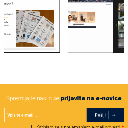
Spremljajte nas in se
prijavite na e-novice
Pošlji
Strinjam se s prejemanjem e-mail obvestil.
*