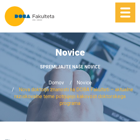
Novice
SPREMLJAJTE NAŠE NOVICE
Domov
Novice
Nova doktorja znanosti na DOBA Fakulteti – aktualne
raziskovalne teme potrjujejo kakovost doktorskega
programa