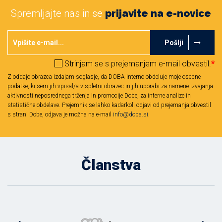
Spremljajte nas in se
prijavite na e-novice
Pošlji
Strinjam se s prejemanjem e-mail obvestil.
*
Z oddajo obrazca izdajam soglasje, da DOBA interno obdeluje moje osebne
podatke, ki sem jih vpisal/a v spletni obrazec in jih uporabi za namene izvajanja
aktivnosti neposrednega trženja in promocije Dobe, za interne analize in
statistične obdelave. Prejemnik se lahko kadarkoli odjavi od prejemanja obvestil
s strani Dobe, odjava je možna na e-mail
info@doba.si
.
Članstva