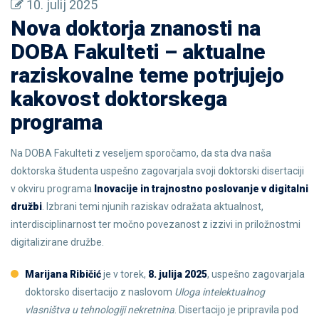
10. julij 2025
Nova doktorja znanosti na
DOBA Fakulteti – aktualne
raziskovalne teme potrjujejo
kakovost doktorskega
programa
Na DOBA Fakulteti z veseljem sporočamo, da sta dva naša
doktorska študenta uspešno zagovarjala svoji doktorski disertaciji
v okviru programa
Inovacije in trajnostno poslovanje v digitalni
družbi
. Izbrani temi njunih raziskav odražata aktualnost,
interdisciplinarnost ter močno povezanost z izzivi in priložnostmi
digitalizirane družbe.
Marijana Ribičić
je v torek,
8. julija 2025
, uspešno zagovarjala
doktorsko disertacijo z naslovom
Uloga intelektualnog
vlasništva u tehnologiji nekretnina
. Disertacijo je pripravila pod