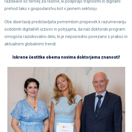
raziskave so temelj za rešitve, ki podpirajo trajnostni in digitalni
prehod tako v gospodarstvu kot v javnem sektorju.
Obe disertaciji predstavljata pomemben prispevek k razumevanju
sodobnih digitalnih izzivov in potrjujeta, da naš doktorski program
omogoča raziskovalno delo, ki je neposredno povezano s prakso in
aktualnimi globalnimi trendi.
Iskrene čestitke obema novima doktorjema znanosti!