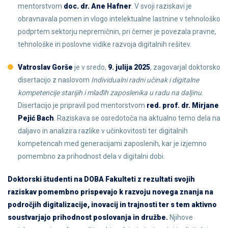
mentorstvom
doc. dr. Ane Hafner
. V svoji raziskavi je
obravnavala pomen in vlogo intelektualne lastnine v tehnološko
podprtem sektorju nepremičnin, pri čemer je povezala pravne,
tehnološke in poslovne vidike razvoja digitalnih rešitev.
Vatroslav Gorše
je v sredo,
9. julija 2025
, zagovarjal doktorsko
disertacijo z naslovom
Individualni radni učinak i digitalne
kompetencije starijih i mlađih zaposlenika u radu na daljinu
.
Disertacijo je pripravil pod mentorstvom
red. prof. dr. Mirjane
Pejić Bach
. Raziskava se osredotoča na aktualno temo dela na
daljavo in analizira razlike v učinkovitosti ter digitalnih
kompetencah med generacijami zaposlenih, kar je izjemno
pomembno za prihodnost dela v digitalni dobi.
Doktorski študenti na DOBA Fakulteti z rezultati svojih
raziskav pomembno prispevajo k razvoju novega znanja na
področjih digitalizacije, inovacij in trajnosti ter s tem aktivno
soustvarjajo prihodnost poslovanja in družbe.
Njihove