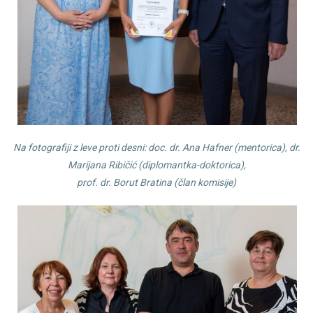
Na fotografiji z leve proti desni: doc. dr. Ana Hafner (mentorica), dr.
Marijana Ribičić (diplomantka-doktorica),
prof. dr. Borut Bratina (član komisije)