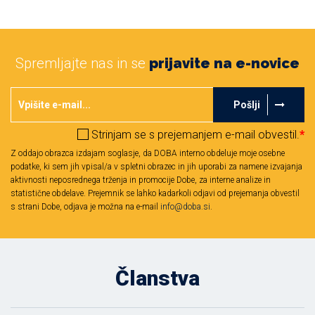
Spremljajte nas in se
prijavite na e-novice
Pošlji
Strinjam se s prejemanjem e-mail obvestil.
*
Z oddajo obrazca izdajam soglasje, da DOBA interno obdeluje moje osebne
podatke, ki sem jih vpisal/a v spletni obrazec in jih uporabi za namene izvajanja
aktivnosti neposrednega trženja in promocije Dobe, za interne analize in
statistične obdelave. Prejemnik se lahko kadarkoli odjavi od prejemanja obvestil
s strani Dobe, odjava je možna na e-mail
info@doba.si
.
Članstva