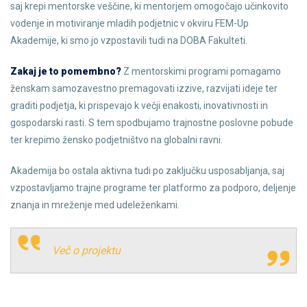
saj krepi mentorske veščine, ki mentorjem omogočajo učinkovito
vodenje in motiviranje mladih podjetnic v okviru FEM-Up
Akademije, ki smo jo vzpostavili tudi na DOBA Fakulteti.
Zakaj je to pomembno?
Z mentorskimi programi pomagamo
ženskam samozavestno premagovati izzive, razvijati ideje ter
graditi podjetja, ki prispevajo k večji enakosti, inovativnosti in
gospodarski rasti. S tem spodbujamo trajnostne poslovne pobude
ter krepimo žensko podjetništvo na globalni ravni.
Akademija bo ostala aktivna tudi po zaključku usposabljanja, saj
vzpostavljamo trajne programe ter platformo za podporo, deljenje
znanja in mreženje med udeleženkami.
Več o projektu