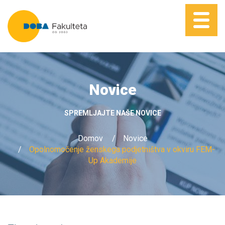
Novice
SPREMLJAJTE NAŠE NOVICE
Domov
Novice
Opolnomočenje ženskega podjetništva v okviru FEM-
Up Akademije