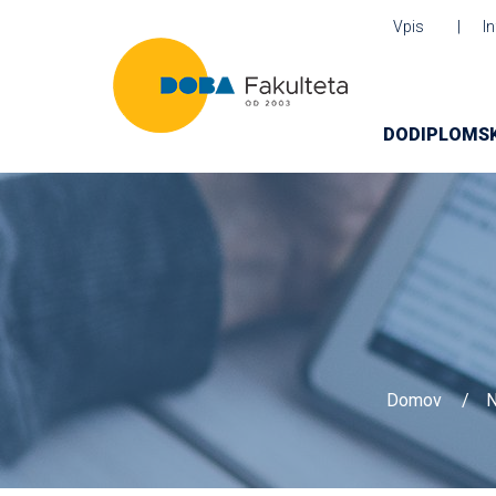
Vpis
I
DODIPLOMSK
Domov
N