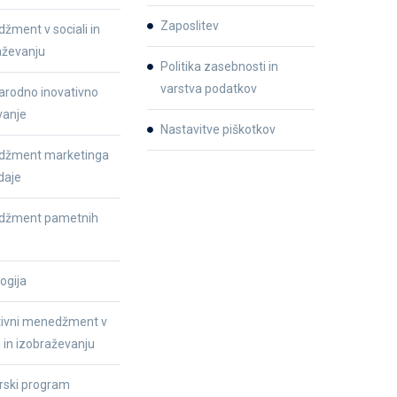
Zaposlitev
žment v sociali in
aževanju
Politika zasebnosti in
varstva podatkov
rodno inovativno
vanje
Nastavitve piškotkov
žment marketinga
daje
džment pametnih
ogija
tivni menedžment v
i in izobraževanju
rski program