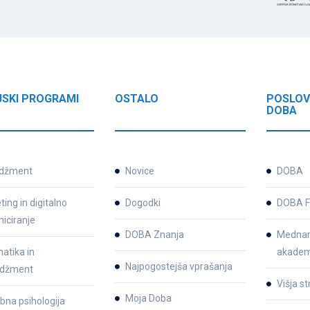
JSKI PROGRAMI
OSTALO
POSLOV
DOBA
džment
Novice
DOBA
ing in digitalno
Dogodki
DOBA F
iciranje
DOBA Znanja
Mednar
atika in
akadem
Najpogostejša vprašanja
džment
Višja s
Moja Doba
bna psihologija