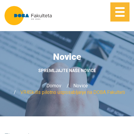
Novice
SPREMLJAJTE NAŠE NOVICE
Domov
Novice
VR4Skills pilotno usposabljanje na DOBA Fakulteti