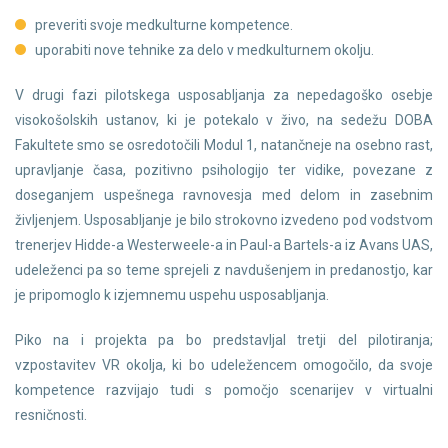
preveriti svoje medkulturne kompetence.
uporabiti nove tehnike za delo v medkulturnem okolju.
V drugi fazi pilotskega usposabljanja za nepedagoško osebje
visokošolskih ustanov, ki je potekalo v živo, na sedežu DOBA
Fakultete smo se osredotočili Modul 1, natančneje na osebno rast,
upravljanje časa, pozitivno psihologijo ter vidike, povezane z
doseganjem uspešnega ravnovesja med delom in zasebnim
življenjem. Usposabljanje je bilo strokovno izvedeno pod vodstvom
trenerjev Hidde-a Westerweele-a in Paul-a Bartels-a iz Avans UAS,
udeleženci pa so teme sprejeli z navdušenjem in predanostjo, kar
je pripomoglo k izjemnemu uspehu usposabljanja.
Piko na i projekta pa bo predstavljal tretji del pilotiranja;
vzpostavitev VR okolja, ki bo udeležencem omogočilo, da svoje
kompetence razvijajo tudi s pomočjo scenarijev v virtualni
resničnosti.