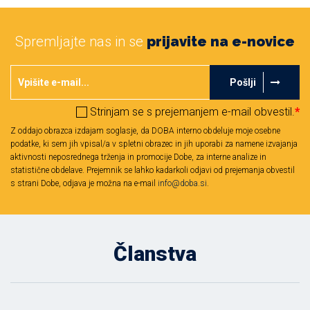
Spremljajte nas in se
prijavite na e-novice
Pošlji
Strinjam se s prejemanjem e-mail obvestil.
*
Z oddajo obrazca izdajam soglasje, da DOBA interno obdeluje moje osebne
podatke, ki sem jih vpisal/a v spletni obrazec in jih uporabi za namene izvajanja
aktivnosti neposrednega trženja in promocije Dobe, za interne analize in
statistične obdelave. Prejemnik se lahko kadarkoli odjavi od prejemanja obvestil
s strani Dobe, odjava je možna na e-mail
info@doba.si
.
Članstva