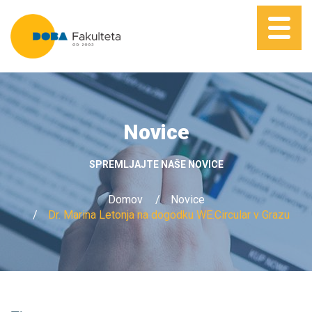
Novice
SPREMLJAJTE NAŠE NOVICE
Domov
Novice
Dr. Marina Letonja na dogodku WE.Circular v Grazu