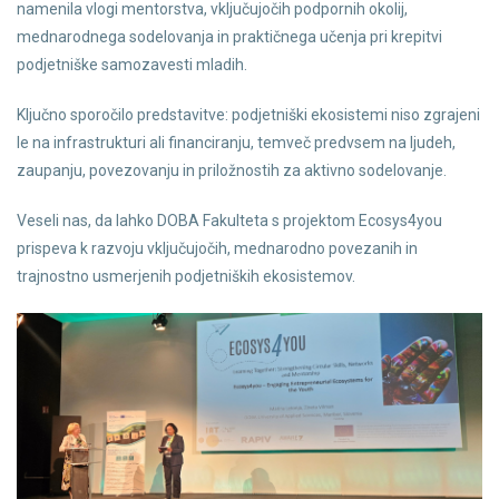
namenila vlogi mentorstva, vključujočih podpornih okolij,
mednarodnega sodelovanja in praktičnega učenja pri krepitvi
podjetniške samozavesti mladih.
Ključno sporočilo predstavitve: podjetniški ekosistemi niso zgrajeni
le na infrastrukturi ali financiranju, temveč predvsem na ljudeh,
zaupanju, povezovanju in priložnostih za aktivno sodelovanje.
Veseli nas, da lahko DOBA Fakulteta s projektom Ecosys4you
prispeva k razvoju vključujočih, mednarodno povezanih in
trajnostno usmerjenih podjetniških ekosistemov.