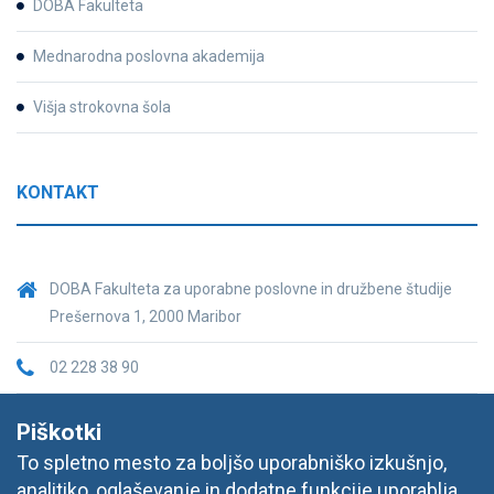
DOBA Fakulteta
Mednarodna poslovna akademija
Višja strokovna šola
KONTAKT
DOBA Fakulteta za uporabne poslovne in družbene študije
Prešernova 1, 2000 Maribor
02 228 38 90
fakulteta@doba.si
Piškotki
To spletno mesto za boljšo uporabniško izkušnjo,
analitiko, oglaševanje in dodatne funkcije uporablja