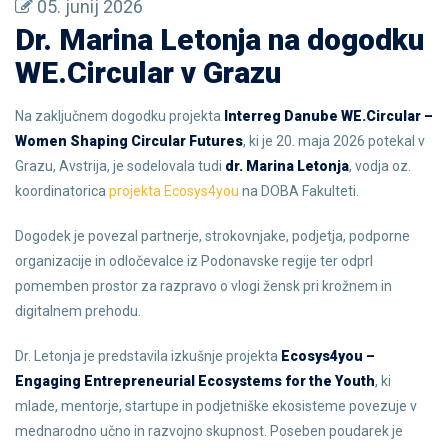
05. junij 2026
Dr. Marina Letonja na dogodku
WE.Circular v Grazu
Na zaključnem dogodku projekta
Interreg Danube WE.Circular –
Women Shaping Circular Futures
, ki je 20. maja 2026 potekal v
Grazu, Avstrija, je sodelovala tudi
dr. Marina Letonja
, vodja oz.
koordinatorica
projekta Ecosys4you
na DOBA Fakulteti.
Dogodek je povezal partnerje, strokovnjake, podjetja, podporne
organizacije in odločevalce iz Podonavske regije ter odprl
pomemben prostor za razpravo o vlogi žensk pri krožnem in
digitalnem prehodu.
Dr. Letonja je predstavila izkušnje projekta
Ecosys4you –
Engaging Entrepreneurial Ecosystems for the Youth
, ki
mlade, mentorje, startupe in podjetniške ekosisteme povezuje v
mednarodno učno in razvojno skupnost. Poseben poudarek je