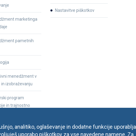
vanje
Nastavitve piškotkov
žment marketinga
daje
džment pametnih
ogija
tivni menedžment v
i in izobraževanju
rski program
ije in trajnostno
anje v digitalni družbi
njo, analitiko, oglaševanje in dodatne funkcije uporablja
ovoljuješ uporabo piškotkov za vse navedene namene. Za