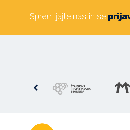
Spremljajte nas in se
prija