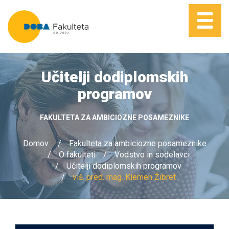
Učitelji dodiplomskih
programov
FAKULTETA ZA AMBICIOZNE POSAMEZNIKE
Domov
Fakulteta za ambiciozne posameznike
O fakulteti
Vodstvo in sodelavci
Učitelji dodiplomskih programov
viš. pred. mag. Klemen Žibret