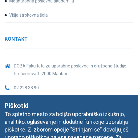
Mednarodna poslovna akademija
Višja strokovna šola
KONTAKT
DOBA Fakulteta za uporabne poslovne in družbene študije
Prešernova 1, 2000 Maribor
02 228 38 90
fakulteta@doba.si
Piškotki
To spletno mesto za boljšo uporabniško izkušnjo,
analitiko, oglaševanje in dodatne funkcije uporablja
piškotke. Z izborom opcije "Strinjam se" dovoljuješ
uporabo piškotkov za vse navedene namene. Za