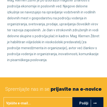
Mag. Klemen Žibret je po izobrazbi magister znanosti s
področja ekonomije in poslovnih ved. Njegove delovne
izkušnje se navezujejo na opravljanje vodstvenih in vodilnih
delovnih mest v gospodarstvu na področju vodenja in
organiziranja, svetovanja, prodaje, upravljanja človeških virov
ter razvoja zaposlenih. Je član v strokovnih združenjih in vodi
delovne skupine s področja plač in kadrov. Mag. Klemen Žibret
je habilitiran višješolski in visokošolski predavatelj (za
področje menedžmenta in organizacije), avtor več člankov s
področja vodenja in organiziranja, inovativnosti, komunikacije
in pisarniškega poslovanja.
Spremljajte nas in se
prijavite na e-novice
Pošlji