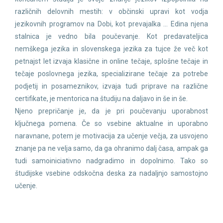
različnih delovnih mestih: v občinski upravi kot vodja
jezikovnih programov na Dobi, kot prevajalka … Edina njena
stalnica je vedno bila poučevanje. Kot predavateljica
nemškega jezika in slovenskega jezika za tujce že več kot
petnajst let izvaja klasične in online tečaje, splošne tečaje in
tečaje poslovnega jezika, specializirane tečaje za potrebe
podjetij in posameznikov, izvaja tudi priprave na različne
certifikate, je mentorica na študiju na daljavo in še in še.
Njeno prepričanje je, da je pri poučevanju uporabnost
ključnega pomena. Če so vsebine aktualne in uporabno
naravnane, potem je motivacija za učenje večja, za usvojeno
znanje pa ne velja samo, da ga ohranimo dalj časa, ampak ga
tudi samoiniciativno nadgradimo in dopolnimo. Tako so
študijske vsebine odskočna deska za nadaljnjo samostojno
učenje.