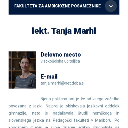
FAKULTETA ZA AMBICIOZNE POSAMEZNIKE
lekt. Tanja Marhl
Delovno mesto
visokošolska učiteljica
E-mail
tanja.marhl@net.doba.si
Njena poklicna pot je že od vsega začetka
povezana z jeziki. Najprej je obiskovala jezikovni oddelek
gimnazije, nato je nadaljevala študij nemškega in
slovenskega jezika na Pedagoški fakulteti v Mariboru. Po
končanem študiju je svoje znanje jezikov izpopolnila na