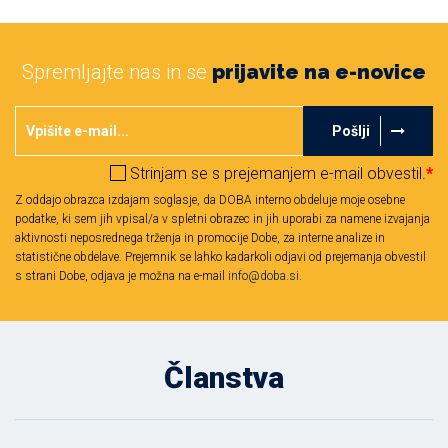
Spremljajte nas in se
prijavite na e-novice
Pošlji
Strinjam se s prejemanjem e-mail obvestil.
*
Z oddajo obrazca izdajam soglasje, da DOBA interno obdeluje moje osebne
podatke, ki sem jih vpisal/a v spletni obrazec in jih uporabi za namene izvajanja
aktivnosti neposrednega trženja in promocije Dobe, za interne analize in
statistične obdelave. Prejemnik se lahko kadarkoli odjavi od prejemanja obvestil
s strani Dobe, odjava je možna na e-mail
info@doba.si
.
Članstva