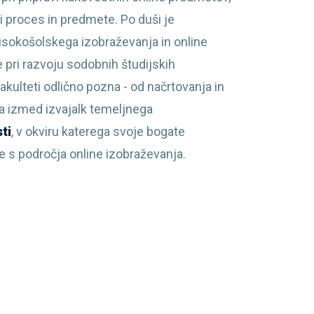
i proces in predmete. Po duši je
isokošolskega izobraževanja in online
e pri razvoju sodobnih študijskih
kulteti odlično pozna - od načrtovanja in
na izmed izvajalk temeljnega
ti
, v okviru katerega svoje bogate
e s področja online izobraževanja.