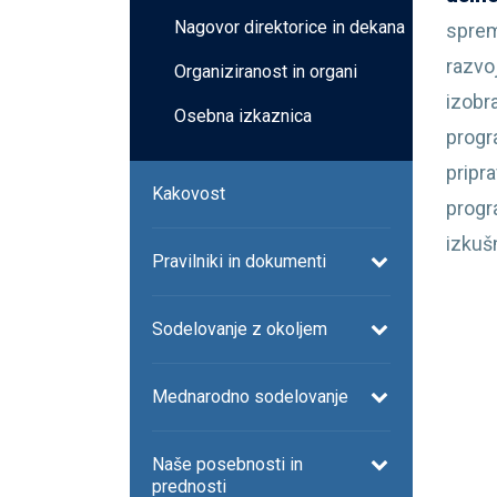
Nagovor direktorice in dekana
sprem
razvo
Organiziranost in organi
izobr
Osebna izkaznica
progr
pripr
Kakovost
prog
izkuš
Pravilniki in dokumenti
Sodelovanje z okoljem
Mednarodno sodelovanje
Naše posebnosti in
prednosti