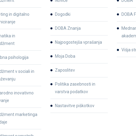
džment
Novice
DOBA
ing in digitalno
Dogodki
DOBA F
iciranje
DOBA Znanja
Mednar
atika in
akadem
Najpogostejša vprašanja
džment
Višja s
Moja Doba
bna psihologija
Zaposlitev
žment v sociali in
aževanju
Politika zasebnosti in
varstva podatkov
rodno inovativno
vanje
Nastavitve piškotkov
žment marketinga
daje