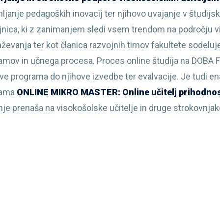
ljanje pedagoških inovacij ter njihovo uvajanje v študijsk
jnica, ki z zanimanjem sledi vsem trendom na področju v
aževanja ter kot članica razvojnih timov fakultete sodeluj
amov in učnega procesa. Proces online študija na DOBA Fa
ave programa do njihove izvedbe ter evalvacije. Je tudi e
rama
ONLINE MIKRO MASTER: Online učitelj prihodnos
nje prenaša na visokošolske učitelje in druge strokovnjak