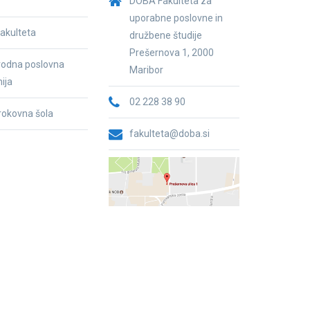
DOBA Fakulteta za
uporabne poslovne in
akulteta
družbene študije
Prešernova 1, 2000
odna poslovna
Maribor
ija
02 228 38 90
trokovna šola
fakulteta@doba.si