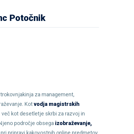
nc Potočnik
strokovnjakinja za management,
raževanje.
Kot
vodja magistrskih
 več kot desetletje skrbi za razvoj in
 Njeno področje obsega
izobraževanje,
pri pripravi kakovostnih online predmetov,