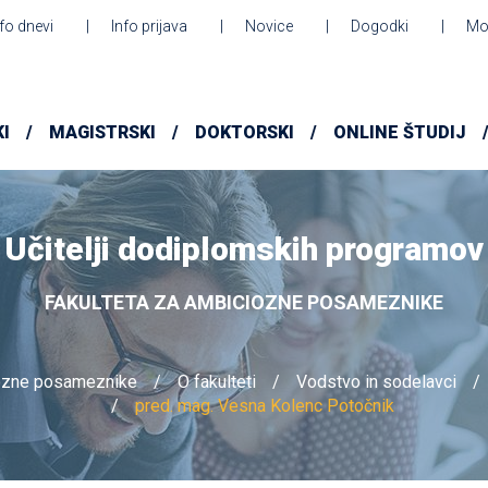
nfo dnevi
Info prijava
Novice
Dogodki
Mo
I
MAGISTRSKI
DOKTORSKI
ONLINE ŠTUDIJ
Učitelji dodiplomskih programov
FAKULTETA ZA AMBICIOZNE POSAMEZNIKE
iozne posameznike
O fakulteti
Vodstvo in sodelavci
pred. mag. Vesna Kolenc Potočnik