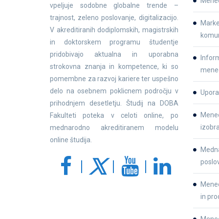
Mene
vpeljuje sodobne globalne trende –
trajnost, zeleno poslovanje, digitalizacijo.
Market
V akreditiranih dodiplomskih, magistrskih
komun
in doktorskem programu študentje
pridobivajo aktualna in uporabna
Inform
strokovna znanja in kompetence, ki so
mene
pomembne za razvoj kariere ter uspešno
delo na osebnem poklicnem področju v
Upora
prihodnjem desetletju. Študij na DOBA
Mened
Fakulteti poteka v celoti online, po
izobr
mednarodno akreditiranem modelu
online študija.
Medna
poslo
Mened
in pro