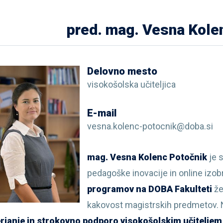
pred. mag. Vesna Kole
Delovno mesto
visokošolska učiteljica
E-mail
vesna.kolenc-potocnik@doba.si
mag. Vesna Kolenc Potočnik
je 
pedagoške inovacije in online izob
programov na DOBA Fakulteti
že
kakovost magistrskih predmetov.
janje in strokovno podporo visokošolskim učiteljem