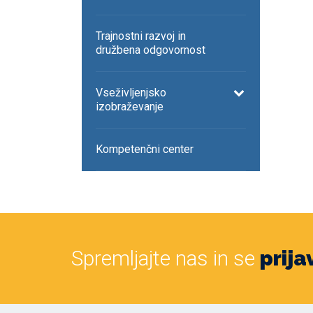
Trajnostni razvoj in
družbena odgovornost
Vseživljenjsko
izobraževanje
Kompetenčni center
Spremljajte nas in se
prija