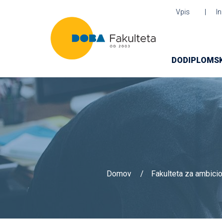
Vpis
I
DODIPLOMSK
Domov
Fakulteta za ambic