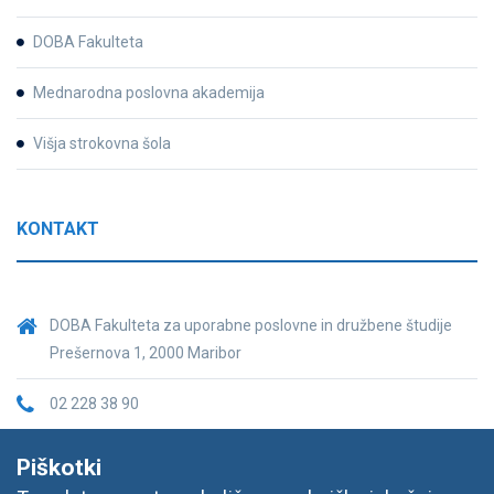
DOBA Fakulteta
Mednarodna poslovna akademija
Višja strokovna šola
KONTAKT
DOBA Fakulteta za uporabne poslovne in družbene študije
Prešernova 1, 2000 Maribor
02 228 38 90
fakulteta@doba.si
Piškotki