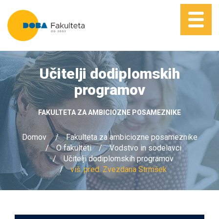
Učitelji dodiplomskih
programov
FAKULTETA ZA AMBICIOZNE POSAMEZNIKE
Domov
Fakulteta za ambiciozne posameznike
O fakulteti
Vodstvo in sodelavci
Učitelji dodiplomskih programov
viš. pred. Zvezdana Strmšek