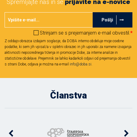
Spremljajte nas in se
prijavite na e-novice
Pošlji
Strinjam se s prejemanjem e-mail obvestil.
*
Z oddajo obrazca izdajam soglasje, da DOBA interno obdeluje moje osebne
podatke, ki sem jih vpisal/a v spletni obrazec in jih uporabi za namene izvajanja
aktivnosti neposrednega trženja in promocije Dobe, za interne analize in
statistične obdelave. Prejemnik se lahko kadarkoli odjavi od prejemanja obvestil
s strani Dobe, odjava je možna na e-mail
info@doba.si
.
Članstva