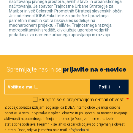
načrtovanju javnega prostora, javnih stavb in urbanističnega
načrtovanja. Je soavtor Trajnostne Urbane Strategije za
Maribor in več Celostnih Prometnih Strategij slovenskih občin.
Je sodelavec DOBA Fakultete za področje Upravljanja
pametnih mest in kot raziskovalec sodeluje na
mednarodnem projektu »TellMe« Trajnostnega razvoja
metropolitanskih središč, ki vključuje uporabo »odprtih
podatkov« za namene urbanega upravljanja in razvoja.
Spremljajte nas in se
prijavite na e-novice
Pošlji
Strinjam se s prejemanjem e-mail obvestil.
*
Z oddajo obrazca izdajam soglasje, da DOBA interno obdeluje moje osebne
podatke, ki sem jih vpisal/a v spletni obrazec in jih uporabi za namene izvajanja
aktivnosti neposrednega trženja in promocije Dobe, za interne analize in
statistične obdelave. Prejemnik se lahko kadarkoli odjavi od prejemanja obvestil
s strani Dobe, odjava je možna na e-mail
info@doba.si
.