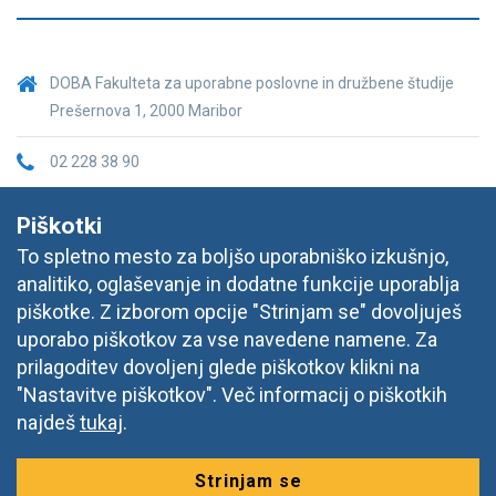
DOBA Fakulteta za uporabne poslovne in družbene študije
Prešernova 1, 2000 Maribor
02 228 38 90
fakulteta@doba.si
Piškotki
To spletno mesto za boljšo uporabniško izkušnjo,
analitiko, oglaševanje in dodatne funkcije uporablja
piškotke. Z izborom opcije "Strinjam se" dovoljuješ
uporabo piškotkov za vse navedene namene. Za
prilagoditev dovoljenj glede piškotkov klikni na
"Nastavitve piškotkov". Več informacij o piškotkih
najdeš
tukaj
.
Strinjam se