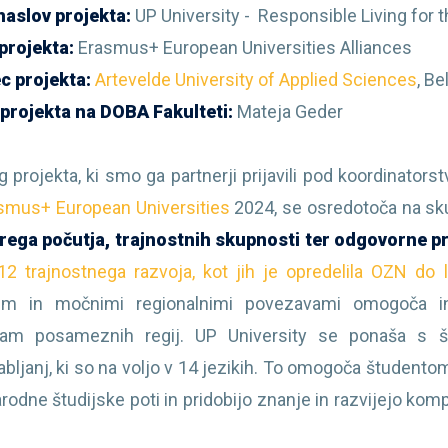
naslov projekta:
UP University - Responsible Living for 
projekta:
Erasmus+ European Universities Alliances
c projekta:
Artevelde University of Applied Sciences
, Be
projekta na DOBA Fakulteti:
Mateja Geder
g projekta, ki smo ga partnerji prijavili pod koordinator
smus+ European Universities
2024, se osredotoča na sku
rega počutja, trajnostnih skupnosti ter odgovorne p
12 trajnostnega razvoja, kot jih je opredelila OZN do 
em in močnimi regionalnimi povezavami omogoča inov
bam posameznih regij. UP University se ponaša s ši
bljanj, ki so na voljo v 14 jezikih. To omogoča študentom
odne študijske poti in pridobijo znanje in razvijejo komp