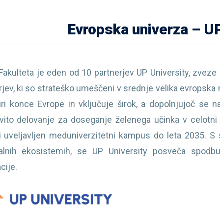
Evropska univerza – UP
akulteta je eden od 10 partnerjev UP University, zveze 
rjev, ki so strateško umeščeni v srednje velika evropska 
iri konce Evrope in vključuje širok, a dopolnjujoč se
vito delovanje za doseganje želenega učinka v celotni 
i uveljavljen meduniverzitetni kampus do leta 2035. S 
alnih ekosistemih, se UP University posveča spodbu
cije.