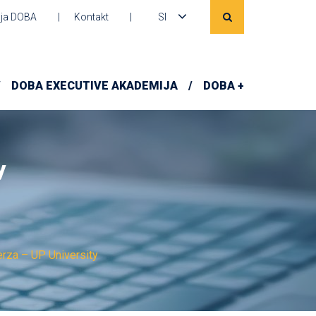
ja DOBA
Kontakt
SI
DOBA EXECUTIVE AKADEMIJA
DOBA +
y
rza – UP University