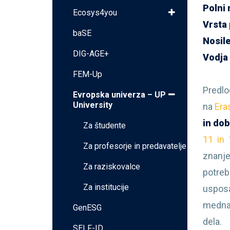
Polni 
Ecosys4you
Vrsta 
baSE
Nosile
DIG-AGE+
Vodja 
FEM-Up
Predlo
Evropska univerza – UP
University
na
Era
in dob
Za študente
11 in 
Za profesorje in predavatelje
znanj
Za raziskovalce
potre
Za institucije
usposa
mednar
GenESG
dela.
SELF-ID