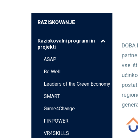
RAZISKOVANJE
Raziskovalni programi in
DOBA F
projekti
partne
ASAP
vse št
Be Well
učinko
Leaders of the Green Economy
postat
region
SMART
genera
Game4Change
FINPOWER
VR4SKILLS