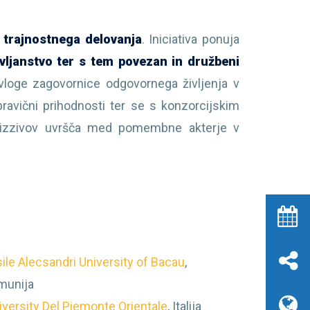
n trajnostnega delovanja
. Iniciativa ponuja
avljanstvo ter s tem povezan in družbeni
vloge zagovornice odgovornega življenja v
pravični prihodnosti ter se s konzorcijskim
 izzivov uvršča med pomembne akterje v
ile Alecsandri University of Bacau
,
munija
iversity Del Piemonte Orientale
, Italija