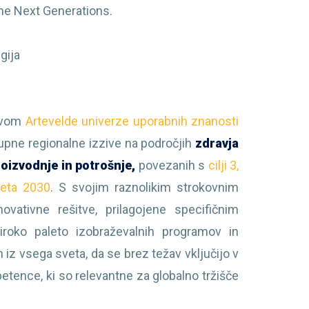
the Next Generations.
lgija
stvom
Artevelde univerze uporabnih znanosti
pne regionalne izzive na področjih
zdravja
roizvodnje in potrošnje,
povezanih s
cilji 3,
leta 2030
. S svojim raznolikim strokovnim
ativne rešitve, prilagojene specifičnim
roko paleto izobraževalnih programov in
 iz vsega sveta, da se brez težav vključijo v
etence, ki so relevantne za globalno tržišče