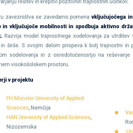
rjanju rešitev in krepitvi pozitivnih trajnostnih učinkov.
iru zavezništva se zavedamo pomena
vključujočega i
 in vključujoče mobilnosti in spodbuja aktivno drž
.
Razvija model trajnostnega sodelovanja za utrditev 
 in širše. S svojim delom prispeva k bolj trajnostni in 
om sodelovanja in z osredotočenostjo na reševanje
nem visokošolskem prostoru.
rji v projektu
FH Münster University of Applied
Sciences
, Nemčija
Vas
HAN University of Applied Sciences
,
Ro
Nizozemska
Un