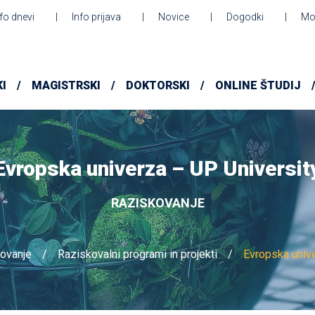
nfo dnevi
Info prijava
Novice
Dogodki
Mo
I
MAGISTRSKI
DOKTORSKI
ONLINE ŠTUDIJ
Evropska univerza – UP Universit
RAZISKOVANJE
ovanje
Raziskovalni programi in projekti
Evropska unive