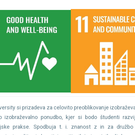
ersity si prizadeva za celovito preoblikovanje izobraževal
 izobraževalno ponudbo, kjer si bodo študenti razvi
njske prakse. Spodbuja t. i. znanost z in za družbo 