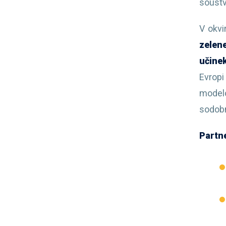
soustva
V okv
zelene
učinek
Evropi
model
sodob
Partne