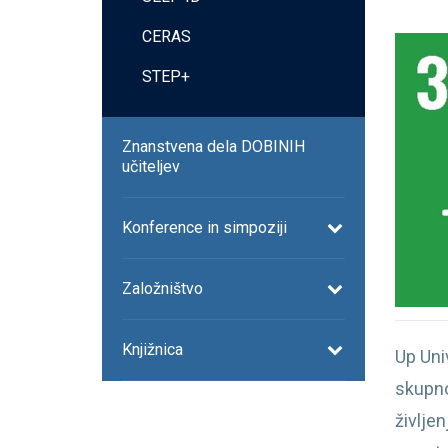
CERAS
STEP+
Znanstvena dela DOBINIH
učiteljev
Konference in simpoziji
Založništvo
Knjižnica
Up Univ
skupno
življe