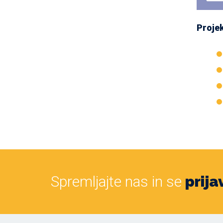
Projek
Spremljajte nas in se
prija