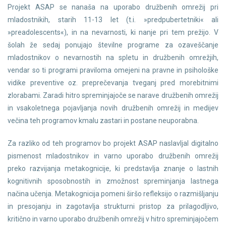
Projekt ASAP se nanaša na uporabo družbenih omrežij pri
mladostnikih, starih 11-13 let (t.i. »predpubertetniki« ali
»preadolescents«), in na nevarnosti, ki nanje pri tem prežijo. V
šolah že sedaj ponujajo številne programe za ozaveščanje
mladostnikov o nevarnostih na spletu in družbenih omrežjih,
vendar so ti programi praviloma omejeni na pravne in psihološke
vidike preventive oz. preprečevanja tveganj pred morebitnimi
zlorabami. Zaradi hitro spreminjajoče se narave družbenih omrežij
in vsakoletnega pojavljanja novih družbenih omrežij in medijev
večina teh programov kmalu zastari in postane neuporabna.
Za razliko od teh programov bo projekt ASAP naslavljal digitalno
pismenost mladostnikov in varno uporabo družbenih omrežij
preko razvijanja metakognicije, ki predstavlja znanje o lastnih
kognitivnih sposobnostih in zmožnost spreminjanja lastnega
načina učenja. Metakognicija pomeni širšo refleksijo o razmišljanju
in presojanju in zagotavlja strukturni pristop za prilagodljivo,
kritično in varno uporabo družbenih omrežij v hitro spreminjajočem