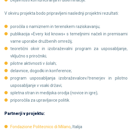
Dejavnosti komuniciranja in diseminacije.
V okviru projekta bodo pripravljeni naslednji projektni rezultati:
poročila o namiznem in terenskem raziskavanju;
publikacija »Every kid knows« s temeljnimi načeli in premisami
varne uporabe družbenih omrežij;
teoretični okvir in izobraževalni program za usposabljanje,
vključno s priročniki;
pilotne aktivnosti v šolah;
delavnice, dogodki in konference;
program usposabljanja izobraževalcev/trenerjev in pilotno
usposabljanje v vsaki državi;
spletna stran in medijska orodja (novice in igre);
priporočila za upravljavce politik.
Partnerji v projektu:
Fondazione Politecnico di Milano
, Italija