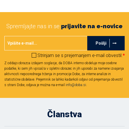
Spremljajte nas in se
prijavite na e-novice
Pošlji
Strinjam se s prejemanjem e-mail obvestil.
*
Z oddajo obrazca izdajam soglasje, da DOBA interno obdeluje moje osebne
podatke, ki sem jih vpisal/a v spletni obrazec in jih uporabi za namene izvajanja
aktivnosti neposrednega trženja in promocije Dobe, za interne analize in
statistične obdelave. Prejemnik se lahko kadarkoli odjavi od prejemanja obvestil
s strani Dobe, odjava je možna na e-mail
info@doba.si
.
Članstva