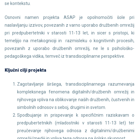
se kontekstu.
Osnovni namen projekta ASAP je opolnomočiti šole pri
naslavljanju izzivov, povezanih z varno uporabo družbenih omrežij
pri predpubertetniki v starosti 11-13 let, in sicer s pristopi, ki
temeljijo na metakogniciji in razmisleku o kognitivnih procesih,
povezanih z uporabo družbenih omrežij, ne le s psihološko-
pedagoškega vidika, temveč iz transdisciplinarne perspektive.
Ključni cilji projekta
Zagotavljanje širšega, transdisciplinarnega razumevanja
kompleksnega fenomena digitalnih/družbenih omrežij in
njihovega vpliva na oblikovanje naših družbenih, čustvenih in
simbolnih odnosov s seboj, drugimi in svetom.
Spodbujanje in prispevanje k specifičnim raziskavam o
predpubertetnikih (mladostniki v starosti 11-13 let) ter
preučevanje njihovega odnosa z digitalnimi/družbenimi
omrežji/mediji in vpliva tega odnosa na šolsko skupnost.