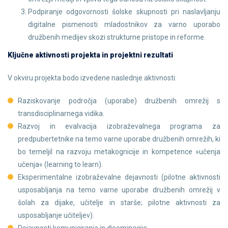
Podpiranje odgovornosti šolske skupnosti pri naslavljanju
digitalne pismenosti mladostnikov za varno uporabo
družbenih medijev skozi strukturne pristope in reforme.
Ključne aktivnosti projekta in projektni rezultati
V okviru projekta bodo izvedene naslednje aktivnosti:
Raziskovanje področja (uporabe) družbenih omrežij s
transdisciplinarnega vidika.
Razvoj in evalvacija izobraževalnega programa za
predpubertetnike na temo varne uporabe družbenih omrežih, ki
bo temeljil na razvoju metakognicije in kompetence »učenja
učenja« (learning to learn).
Eksperimentalne izobraževalne dejavnosti (pilotne aktivnosti
usposabljanja na temo varne uporabe družbenih omrežij v
šolah za dijake, učitelje in starše; pilotne aktivnosti za
usposabljanje učiteljev).