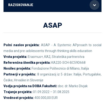
RAZISKOVANJE
ASAP
Polni naslov projekta:
ASAP - A Systemic APproach to social
media and pre-adolescents through thinking skills education
Vrsta projekta:
Erasmus+, KA2, Strateška partnerstva
Referenčna številka projekta:
KA220-SCH-BC59D668
Nosilec projekta:
Fondazione Politecnico di Milano, Italija
Partnerji v projektu:
8 organizacij iz 5 držav: Italije, Portugalske,
Češke, Hrvaške in Slovenije
Vodja projekta na DOBA Fakulteti:
doc. dr. Marko Divjak
Trajanje projekta:
01.09.2022 – 31.08.2025
Vrednost projekta:
400.000,00 EUR