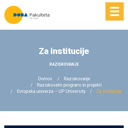
Za institucije
RAZISKOVANJE
Domov
Raziskovanje
Raziskovalni programi in projekti
Evropska univerza – UP University
Za institucije