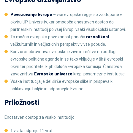
Povezovanje Evrope
– vse evropske regije so zastopane v
okviru UP University, kar omogoča enostaven dostop do
partnerskih institucij po vsej Evropi vsaki visokošolski ustanovi.
Ta močna evropska povezanost prinaša
raznolikost
večkulturnih in večjezičnih perspektiv v vse pobude.
Konzorcij obravnava evropske izzive in rešitve na podlagi
evropske politične agende in se tako vključuje v širši evropski
okvir ter prioritete, ki jih določa Evropska komisija. Članstvo v
zavezništvu
Evropske univerze
krepi posamezne institucije.
Vsaka institucija je del širše evropske slike in prispeva k
oblikovanju boljše in odpornejše Evrope.
Priložnosti
Enostaven dostop za vsako institucijo:
1 vrata odprejo 11 vrat.