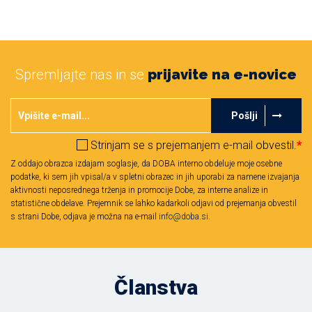
Spremljajte nas in se
prijavite na e-novice
Pošlji
Strinjam se s prejemanjem e-mail obvestil.
*
Z oddajo obrazca izdajam soglasje, da DOBA interno obdeluje moje osebne
podatke, ki sem jih vpisal/a v spletni obrazec in jih uporabi za namene izvajanja
aktivnosti neposrednega trženja in promocije Dobe, za interne analize in
statistične obdelave. Prejemnik se lahko kadarkoli odjavi od prejemanja obvestil
s strani Dobe, odjava je možna na e-mail
info@doba.si
.
Članstva