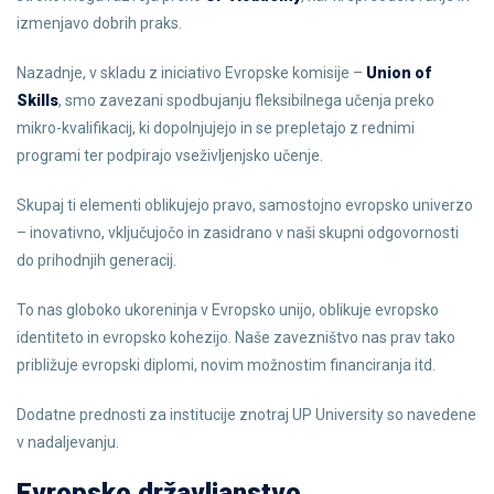
izmenjavo dobrih praks.
Nazadnje, v skladu z iniciativo Evropske komisije –
Union of
Skills
, smo zavezani spodbujanju fleksibilnega učenja preko
mikro-kvalifikacij, ki dopolnjujejo in se prepletajo z rednimi
programi ter podpirajo vseživljenjsko učenje.
Skupaj ti elementi oblikujejo pravo, samostojno evropsko univerzo
– inovativno, vključujočo in zasidrano v naši skupni odgovornosti
do prihodnjih generacij.
To nas globoko ukoreninja v Evropsko unijo, oblikuje evropsko
identiteto in evropsko kohezijo. Naše zavezništvo nas prav tako
približuje evropski diplomi, novim možnostim financiranja itd.
Dodatne prednosti za institucije znotraj UP University so navedene
v nadaljevanju.
Evropsko državljanstvo