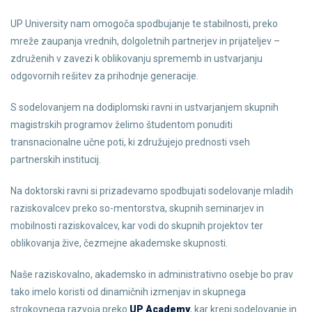
UP University nam omogoča spodbujanje te stabilnosti, preko
mreže zaupanja vrednih, dolgoletnih partnerjev in prijateljev –
združenih v zavezi k oblikovanju sprememb in ustvarjanju
odgovornih rešitev za prihodnje generacije.
S sodelovanjem na dodiplomski ravni in ustvarjanjem skupnih
magistrskih programov želimo študentom ponuditi
transnacionalne učne poti, ki združujejo prednosti vseh
partnerskih institucij.
Na doktorski ravni si prizadevamo spodbujati sodelovanje mladih
raziskovalcev preko so-mentorstva, skupnih seminarjev in
mobilnosti raziskovalcev, kar vodi do skupnih projektov ter
oblikovanja žive, čezmejne akademske skupnosti.
Naše raziskovalno, akademsko in administrativno osebje bo prav
tako imelo koristi od dinamičnih izmenjav in skupnega
strokovnega razvoja preko
UP Academy
, kar krepi sodelovanje in